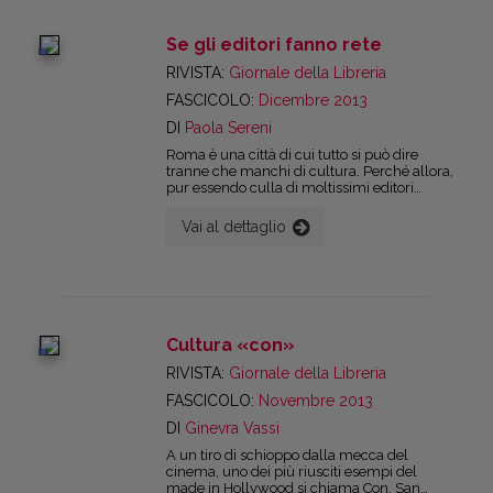
www.gud.it/fumetto/
Se gli editori fanno rete
digital
RIVISTA:
Giornale della Libreria
FASCICOLO:
Dicembre 2013
DI
Paola Sereni
Roma è una città di cui tutto si può dire
tranne che manchi di cultura. Perché allora,
pur essendo culla di moltissimi editori
indipendenti, di librerie, di biblioteche e di
attivissime associazioni culturali, stenta ad
Vai al dettaglio
essere percepita come una città «del
libro»? Ne abbiamo discusso con Silvia
Barbagallo che ha curato Più libri più
luoghi, il calendario degli eventi off della
fiera di Più libri dal quale quest’anno è nato
il progetto della «Roma del libro», una
mappa durevole pensata per raccogliere,
Cultura «con»
quartiere per quartiere indirizzi e siti delle
digital
principali realtà che operano nel mondo del
RIVISTA:
Giornale della Libreria
libro.
FASCICOLO:
Novembre 2013
DI
Ginevra Vassi
A un tiro di schioppo dalla mecca del
cinema, uno dei più riusciti esempi del
made in Hollywood si chiama Con, San