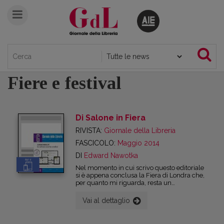
Fiere e festival
Di Salone in Fiera
RIVISTA:
Giornale della Libreria
FASCICOLO:
Maggio 2014
DI
Edward Nawotka
digital
Nel momento in cui scrivo questo editoriale
si è appena conclusa la Fiera di Londra che,
per quanto mi riguarda, resta un
appuntamento unico nel panorama
fieristico internazionale. Perché proprio
Vai al dettaglio
Londra? Londra è una capitale multietnica
dove nel giro di un singolo isolato si possono
sentire parlare non meno di una dozzina di