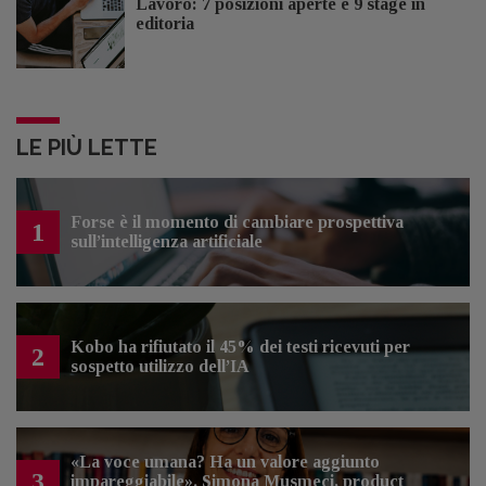
Lavoro: 7 posizioni aperte e 9 stage in
editoria
LE PIÙ LETTE
Forse è il momento di cambiare prospettiva
1
sull’intelligenza artificiale
Kobo ha rifiutato il 45% dei testi ricevuti per
2
sospetto utilizzo dell’IA
«La voce umana? Ha un valore aggiunto
3
impareggiabile». Simona Musmeci, product