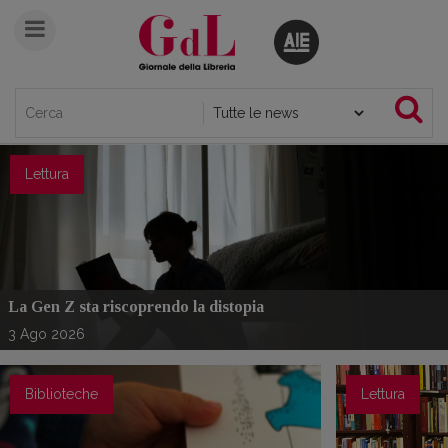
Giornale della Libreria
Lettura
Siamo un network informativo che dal 1888 ascolta
La Gen Z sta riscoprendo la distopia
3
Ago
2026
Biblioteche
Lettura