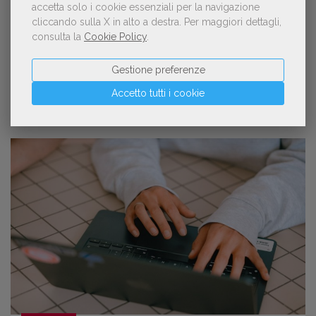
insegna. E il nostro futuro come
accetta solo i cookie essenziali per la navigazione
società». Alessandro Giambitto,
cliccando sulla X in alto a destra.
Per maggiori dettagli,
consulta la
Cookie Policy
.
marketing e communication senior
manager
Gestione preferenze
Accetto tutti i cookie
14
Lug
2026