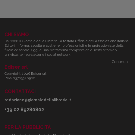
CHI SIAMO
Dal 1888 il Giornale della Libreria, la testata ufficiale dell’Associazione Italiana
Editori, informa, ascolta e sostiene i professionisti e le professioniste della
filiera editoriale. Oggi è una piattaforma composta da questo sito web,
la rivista, le newsletter e i social network.
Continua...
Ediser srl
Copyright 2026 Ediser srl
P.Iva 03763520966
CONTATTACI
redazione@giornaledellalibreria.it
+39 02 89280802
PER LA PUBBLICITÀ