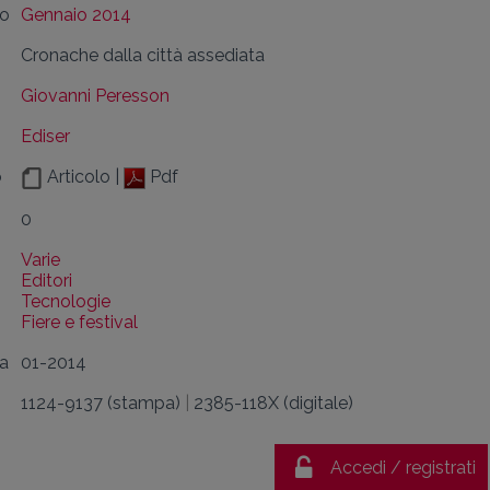
lo
Gennaio 2014
Cronache dalla città assediata
Giovanni Peresson
Ediser
o
Articolo |
Pdf
0
Varie
Editori
Tecnologie
Fiere e festival
da
01-2014
1124-9137 (stampa)
|
2385-118X (digitale)
Accedi / registrati