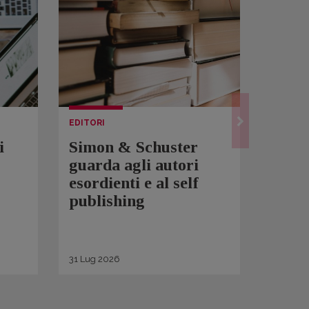
EDITORI
LETTUR
i
Simon & Schuster
Spam
guarda agli autori
Over
esordienti e al self
sono 
publishing
scrit
inqui
di ge
31
Lug
2026
30
Lug
2