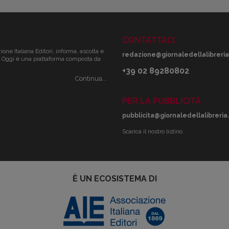
CONTATTACI
zione Italiana Editori, informa, ascolta e
redazione@giornaledellalibreria.
ale. Oggi è una piattaforma composta da
+39 02 89280802
Continua...
PER LA PUBBLICITÀ
pubblicita@giornaledellalibreria.
Scarica il nostro listino
È UN ECOSISTEMA DI