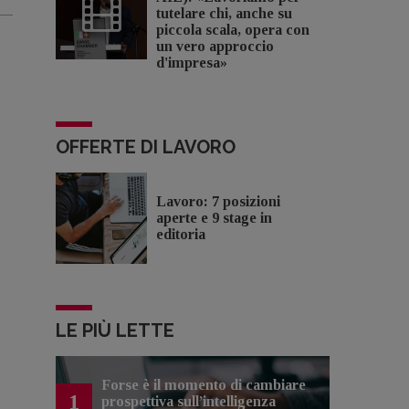
tutelare chi, anche su
piccola scala, opera con
un vero approccio
d'impresa»
OFFERTE DI LAVORO
Lavoro: 7 posizioni
aperte e 9 stage in
editoria
LE PIÙ LETTE
Forse è il momento di cambiare
1
prospettiva sull’intelligenza