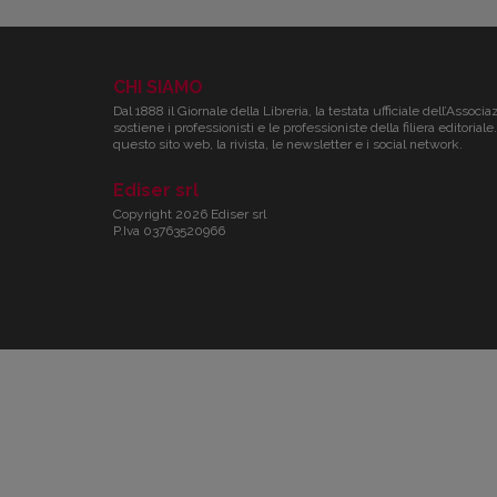
CHI SIAMO
Dal 1888 il Giornale della Libreria, la testata ufficiale dell’Associa
sostiene i professionisti e le professioniste della filiera editori
questo sito web, la rivista, le newsletter e i social network.
Ediser srl
Copyright 2026 Ediser srl
P.Iva 03763520966