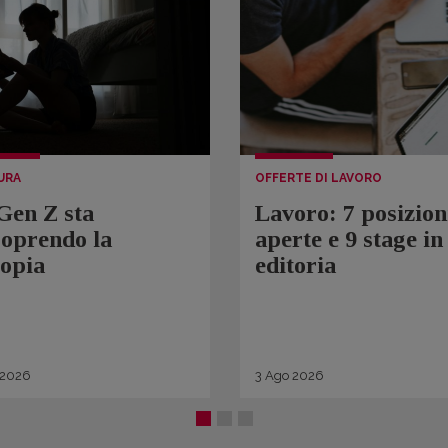
URA
OFFERTE DI LAVORO
Gen Z sta
Lavoro: 7 posizion
coprendo la
aperte e 9 stage in
topia
editoria
2026
3
Ago
2026