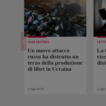
CASE EDITRICI
LETT
Un nuovo attacco
La 
russo ha distrutto un
ris
terzo della produzione
dis
di libri in Ucraina
3
Ago
2026
3
Ago