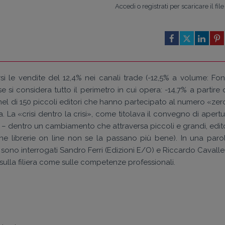
Accedi o registrati per scaricare il file
ursi le vendite del 12,4% nei canali trade (-12,5% a volume: Fon
 si considera tutto il perimetro in cui opera: -14,7% a partire 
anel di 150 piccoli editori che hanno partecipato al numero «zer
a. La «crisi dentro la crisi», come titolava il convegno di apert
a – dentro un cambiamento che attraversa piccoli e grandi, edito
cune librerie on line non se la passano più bene). In una parol
i sono interrogati Sandro Ferri (Edizioni E/O) e Riccardo Cavall
 sulla filiera come sulle competenze professionali.