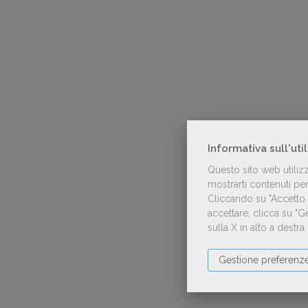
Informativa sull'uti
Questo sito web utiliz
mostrarti contenuti pers
Cliccando su "Accetto t
accettare, clicca su "
sulla X in alto a destra
Gestione preferenz