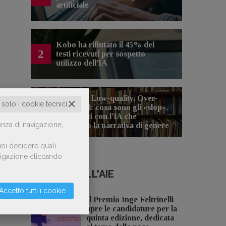
artificiale
Kobo ha rifiutato il 45% dei
2
testi ricevuti per sospetto
utilizzo dell’IA
Spammy, Low-quality, Over-
✕
o solo i cookie tecnici
Produced: cosa sono gli «slop»,
3
libri scritti con l'IA che
enza di navigazione,
inquinano la narrativa di genere
oi decidere quali
avigazione cliccando
NOTIZIE DALL'AIE
Accetto tutti i cookie
Il Premio Inge Feltrinelli
apre le candidature per la
quinta edizione, dedicata