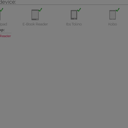
device:
Ipad
E-Book Reader
Ibs Tolino
Kobo
pp:
Reader