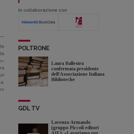
In collaborazione con
te
POLTRONE
da
o»
Laura Ballestra
ura
confermata presidente
dell’Associazione Italiana
ri
Biblioteche
a:
ero
GDL TV
Lorenzo Armando
(gruppo Piccoli editori
AIE): «Lavoriamo per