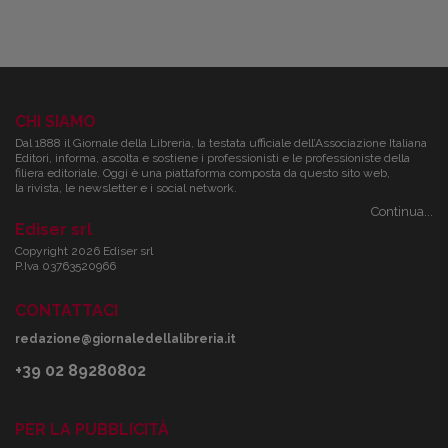
CHI SIAMO
Dal 1888 il Giornale della Libreria, la testata ufficiale dell’Associazione Italiana
Editori, informa, ascolta e sostiene i professionisti e le professioniste della
filiera editoriale. Oggi è una piattaforma composta da questo sito web,
la rivista, le newsletter e i social network.
Continua...
Ediser srl
Copyright 2026 Ediser srl
P.Iva 03763520966
CONTATTACI
redazione@giornaledellalibreria.it
+39 02 89280802
PER LA PUBBLICITÀ