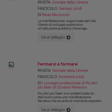
RIVISTA:
Giornale della Libreria
FASCICOLO:
Gennaio 2006
DI
Paola Mazzucchi
La manifestazione, organizzata dal Cda
(Centro di sviluppo audiovisivo,
un’istituzione pubblica che eroga
consulenza e servizi ai produttori
audiovisivi, dalla formazione
Vai al dettaglio
all’informazione e ricerche su mercato e
tendenze fino all’affiancamento nella
creazione degli stessi contenuti), è dedicata
al tema dello scambio di diritti tra industria
editoriale e industria cinematografica. Un
progetto pilota molto interessante, dal
punto di vista della formula adottata e dei
Fermarsi a formare
soggetti coinvolti. Ne abbiamo parlato con
digital
Pere Roca, Direttore del Cda.
RIVISTA:
Giornale della Libreria
FASCICOLO:
Dicembre 2005
DI
I convegni professionali di Più libri
più liberi di Giovanni Peresson
Più libri più liberi si è caratterizzata sin
dall’inizio come una manifestazione
fieristica che accanto al momento espositivo
ne prevedeva uno di dibattito e confronto
professionale sui temi legati al mondo del
Vai al dettaglio