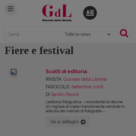
Fiere e festival
Scatti di editoria
digital
RIVISTA:
Giornale della Libreria
FASCICOLO:
Settembre 2006
DI
Sandro Pacioli
L’editoria fotografica – nonostante le decine
di migliaia di copie mensilmente vendute in
edicola dei mensili di fotografia –
rappresenta nel nostro Paese una nicchia,
all’interno di un’altra nicchia: quella del
Vai al dettaglio
libro illustrato o del libro d’arte. Non solo il
libro fotografico occupa spazi marginali in
libreria, ma anche sulle stesse pagine