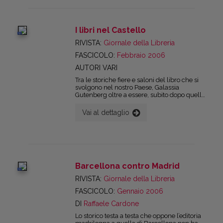
culturali, in quella che viene chiamata la
«cronaca culturale». E le mostre e le
rassegne sembrano essere seguite da
numeri tutto sommato trascurabili di
I libri nel Castello
frequentatori e appassionati.
digital
RIVISTA:
Giornale della Libreria
FASCICOLO:
Febbraio 2006
AUTORI VARI
Tra le storiche fiere e saloni del libro che si
svolgono nel nostro Paese, Galassia
Gutenberg oltre a essere, subito dopo quella
di Torino, quella che vanta un maggior
numero di edizioni, si è sempre
Vai al dettaglio
caratterizzata per una forte attenzione alla
promozione della lettura, oltre che come
momento fieristico espositivo destinato
soprattutto alla piccola e media editoria
della Campania e del Sud. Alcuni dei
segnali di rinnovamento che già si
intravedevano nell’edizione 2005 si sono
Barcellona contro Madrid
concretizzati quest’anno: innanzitutto nel
digital
trasferimento (simbolo) in una nuova sede
RIVISTA:
Giornale della Libreria
(quella di Castel dell’Ovo), ma anche
FASCICOLO:
Gennaio 2006
nell'aver progettato alcune iniziative
«itineranti» che coinvolgeranno altri centri
DI
Raffaele Cardone
della Regione. Insomma, nel tentativo di
percorrere la formula di una fiera del libro
Lo storico testa a testa che oppone l’editoria
(con i suoi momenti espositivi e