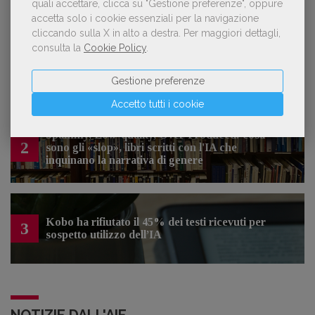
quali accettare, clicca su "Gestione preferenze", oppure
LE PIÙ LETTE
accetta solo i cookie essenziali per la navigazione
cliccando sulla X in alto a destra.
Per maggiori dettagli,
consulta la
Cookie Policy
.
Forse è il momento di cambiare prospettiva
1
sull’intelligenza artificiale
Gestione preferenze
Accetto tutti i cookie
Spammy, Low-quality, Over-Produced: cosa
2
sono gli «slop», libri scritti con l'IA che
inquinano la narrativa di genere
Kobo ha rifiutato il 45% dei testi ricevuti per
3
sospetto utilizzo dell’IA