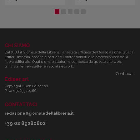
CHI SIAMO
Dal 1888 il Giornale della Libreria, la testata ufficiale dell’Associazione Italiana
Editori, informa, ascolta e sostiene i professionisti e le professioniste della
filiera editoriale. Oggi è una piattaforma composta da questo sito web,
la rivista, le newsletter e i social network.
Continua...
Ediser srl
Copyright 2026 Ediser srl
P.Iva 03763520966
CONTATTACI
redazione@giornaledellalibreria.it
+39 02 89280802