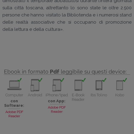
dimostrato il temporale abbattutosi durante l’intera giornata
sulla città toscana, altrettanto lo sono state le oltre 2.500
persone che hanno visitato la Bibliotenda e i numerosi stand
delle realtà associative che si occupano di promozione
della lettura e della cultura».
Ebook in formato
Pdf
leggibile su questi device:
Computer
Android
iPhone/Ipad
E-Book
Ibs Tolino
Kobo
Reader
con
con App:
Software:
Adobe PDF
Reader
Adobe PDF
Reader