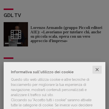
GDL TV
Lorenzo Armando (gruppo Piccoli editori
AIE): «Lavoriamo per tutelare chi, anche
su piccola scala, opera con un vero
approccio d'impresa»
OFFERTE DI LAVORO
✕
Informativa sull'utilizzo dei cookie
Questo sito web utilizza cookie e altre tecniche di
Lavoro: 7 posizioni aperte e 9 stage in
tracciamento per migliorare la tua esperienza di
editoria
navigazione, mostrarti contenuti personalizzati e
analizzare il traffico sul sito.
Cliccando su "Accetto tutti i cookie" saranno attivate
tutte le categorie di cookie.
Se invece vuoi decidere