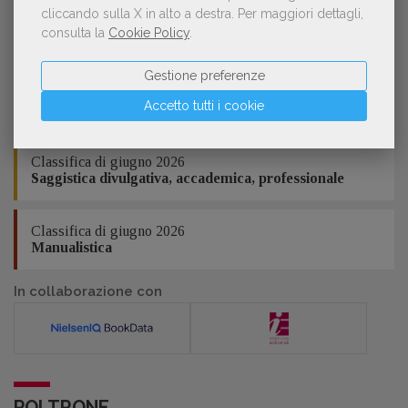
associativa: siamo in grado di dare una
cliccando sulla X in alto a destra.
Per maggiori dettagli,
risposta organica a questa sfida culturale
Classifica di giugno 2026
consulta la
Cookie Policy
.
che ci viene dalla società?
Fumetti
Gestione preferenze
Classifica di giugno 2026
Accetto tutti i cookie
Bambini e ragazzi
Classifica di giugno 2026
Saggistica divulgativa, accademica, professionale
Classifica di giugno 2026
Manualistica
In collaborazione con
POLTRONE