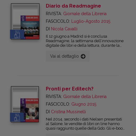
conferenza organizzata da Aie ci saranno
Diario da Readmagine
dunque le molteplici possibilità offerte dalla
tecnologia per comunicare e vendere i
RIVISTA:
Giornale della Libreria
prodotti editoriali.
FASCICOLO:
Luglio-Agosto 2015
DI
Nicola Cavalli
digital
Il 12 giugno a Madrid si è conclusa
Readmagine, la settimana dell’innovazione
digitale dei libri e della lettura, durante la
quale i vari attori del mondo editoriale
digitale hanno avuto la possibilità di
Vai al dettaglio
dialogare sulle novità del settore. La
manifestazione ha avuto luogo alla Casa del
Lector, sede della Fondazione Germán
Sánchez Ruipérez. Il programma di
Readmagine ha previsto alcuni importanti
eventi, come il meeting dei distributori
digitali europei – uno degli appuntamenti
Pronti per Editech?
del progetto Tisp – e il campus
EmprendeLibro #4RTSE, dedicato alle
RIVISTA:
Giornale della Libreria
startup culturali.
FASCICOLO:
Giugno 2015
DI
Cristina Mussinelli
digital
Nel 2014, secondo i dati Nielsen presentati
al Salone, le vendite di libri on line hanno
quasi raggiunto quelle della Gdo. Gli e-book
non sono più un fenomeno separato ma