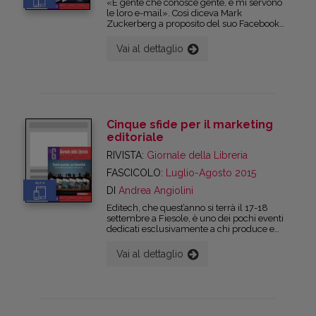
«È gente che conosce gente, e mi servono
le loro e-mail». Così diceva Mark
Zuckerberg a proposito del suo Facebook
nel film The Social Network, dedicato ai
primi e tumultuosi anni del social che ha
Vai al dettaglio
completamente rivoluzionato il concetto di
socialità. Oltre dieci anni dopo, Facebook –
con Twitter, Youtube, Instagram, Pinterest e
tutti gli altri – è ormai diventato ben più di
un semplice sito: è ormai una consolidata
modalità di interazione e di relazione,
imprescindibile per tutti coloro che si
Cinque sfide per il marketing
occupano di comunicazione e marketing.
editoriale
RIVISTA:
Giornale della Libreria
FASCICOLO:
Luglio-Agosto 2015
digital
DI
Andrea Angiolini
Editech, che quest’anno si terrà il 17-18
settembre a Fiesole, è uno dei pochi eventi
dedicati esclusivamente a chi produce e
vende contenuti digitali e cartacei. Se nella
passata edizione il focus è stato sul processo
Vai al dettaglio
a monte – convinti che il modo in cui si
producono i contenuti determini e favorisca
le modalità con cui questi possono venire
comunicati e venduti – quest’anno abbiamo
scelto di spostare l’attenzione a valle. Al
centro della nuova edizione della