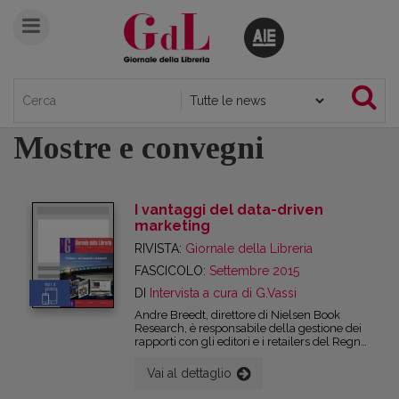
Mostre e convegni
I vantaggi del data-driven
marketing
RIVISTA:
Giornale della Libreria
FASCICOLO:
Settembre 2015
digital
DI
Intervista a cura di G.Vassi
Andre Breedt, direttore di Nielsen Book
Research, è responsabile della gestione dei
rapporti con gli editori e i retailers del Regno
Unito, in modo da consentire ai clienti di
trarre il massimo dai dati di vendita e dalle
Vai al dettaglio
indagini di mercato. Al Digital Marketing
Day di Editech, in programma il 17 e il 18