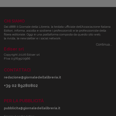
CHI SIAMO
Dal 1888 il Giornale della Libreria, la testata ufficiale dell’Associazione Italiana
Editori, informa, ascolta e sostiene i professionisti e le professioniste della
filiera editoriale. Oggi è una piattaforma composta da questo sito web,
la rivista, le newsletter e i social network.
Continua...
Ediser srl
Copyright 2026 Ediser srl
P.Iva 03763520966
CONTATTACI
redazione@giornaledellalibreria.it
+39 02 89280802
PER LA PUBBLICITÀ
pubblicita@giornaledellalibreria.it