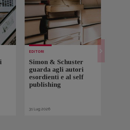
EDITORI
LETTUR
i
Simon & Schuster
Spam
guarda agli autori
Over
esordienti e al self
sono 
publishing
scrit
inqui
di ge
31
Lug
2026
30
Lug
2