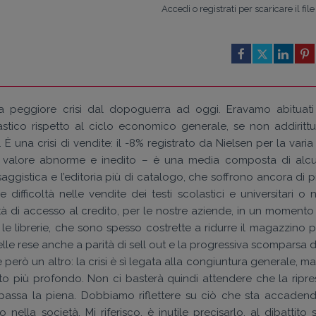
Accedi o registrati per scaricare il file
 la peggiore crisi dal dopoguerra ad oggi. Eravamo abituati
stico rispetto al ciclo economico generale, se non addirittu
. È una crisi di vendite: il -8% registrato da Nielsen per la varia
 valore abnorme e inedito – è una media composta di alcu
aggistica e l’editoria più di catalogo, che soffrono ancora di p
ifficoltà nelle vendite dei testi scolastici e universitari o n
ltà di accesso al credito, per le nostre aziende, in un momento 
 le librerie, che sono spesso costrette a ridurre il magazzino p
lle rese anche a parità di sell out e la progressiva scomparsa d
 però un altro: la crisi è sì legata alla congiuntura generale, ma
o più profondo. Non ci basterà quindi attendere che la ripre
 passa la piena. Dobbiamo riflettere su ciò che sta accadend
nella società. Mi riferisco, è inutile precisarlo, al dibattito 