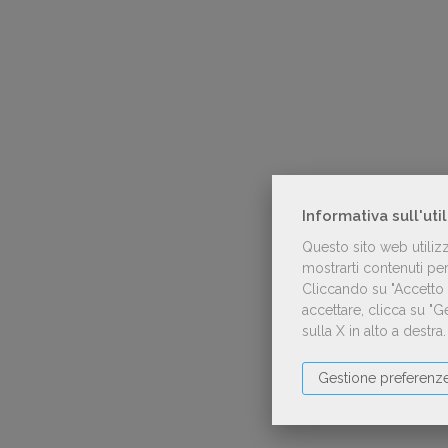
Informativa sull'uti
Questo sito web utiliz
mostrarti contenuti pers
Cliccando su "Accetto t
accettare, clicca su "
sulla X in alto a destra
Gestione preferenz