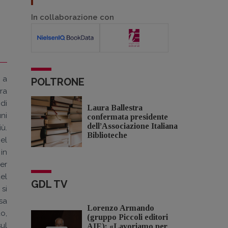
In collaborazione con
 a
POLTRONE
ra
 di
Laura Ballestra
ni
confermata presidente
dell’Associazione Italiana
iù.
Biblioteche
el
in
er
el
GDL TV
 si
sa
Lorenzo Armando
o,
(gruppo Piccoli editori
sul
AIE): «Lavoriamo per