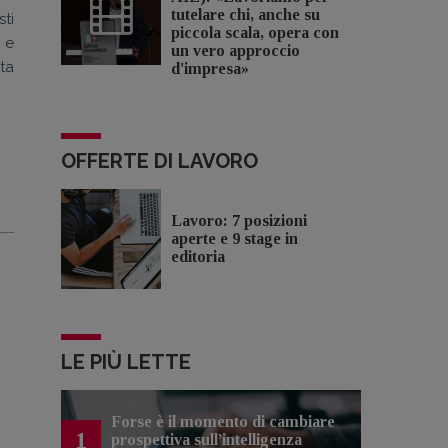
tutelare chi, anche su
ti
piccola scala, opera con
, e
un vero approccio
ta
d'impresa»
OFFERTE DI LAVORO
Lavoro: 7 posizioni
aperte e 9 stage in
editoria
LE PIÙ LETTE
Forse è il momento di cambiare
1
prospettiva sull’intelligenza