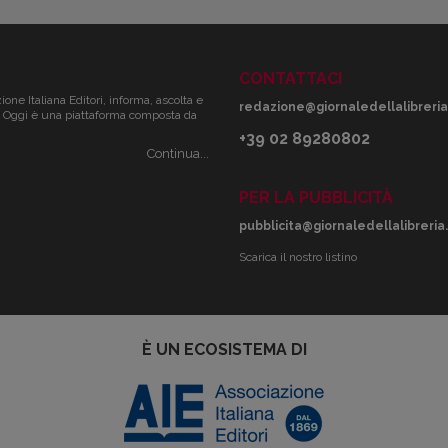
CONTATTACI
zione Italiana Editori, informa, ascolta e
redazione@giornaledellalibreria.
ale. Oggi è una piattaforma composta da
+39 02 89280802
Continua...
PER LA PUBBLICITÀ
pubblicita@giornaledellalibreria.
Scarica il nostro listino
È UN ECOSISTEMA DI