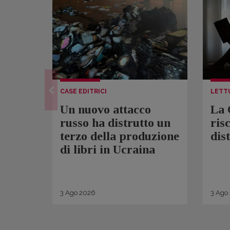
CASE EDITRICI
LETT
Un nuovo attacco
La 
russo ha distrutto un
ris
terzo della produzione
dis
di libri in Ucraina
3
Ago
2026
3
Ago