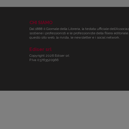
CHI SIAMO
Dal 1888 il Giornale della Libreria, la testata ufficiale dell’Associa
sostiene i professionisti e le professioniste della filiera editori
questo sito web, la rivista, le newsletter e i social network.
Ediser srl
Copyright 2026 Ediser srl
P.Iva 03763520966