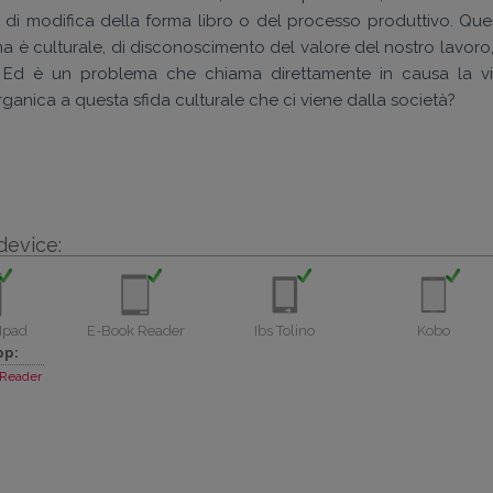
 di modifica della forma libro o del processo produttivo. Ques
ema è culturale, di disconoscimento del valore del nostro lavoro
. Ed è un problema che chiama direttamente in causa la vi
rganica a questa sfida culturale che ci viene dalla società?
device:
Ipad
E-Book Reader
Ibs Tolino
Kobo
pp:
Reader