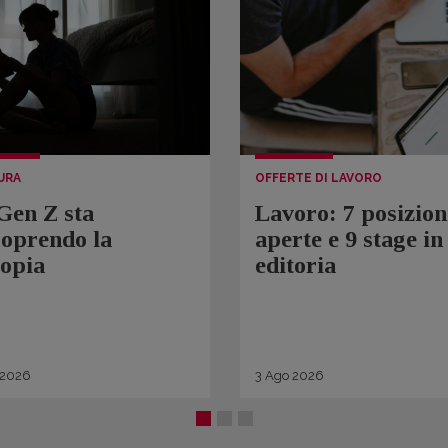
URA
OFFERTE DI LAVORO
Gen Z sta
Lavoro: 7 posizion
coprendo la
aperte e 9 stage in
topia
editoria
2026
3
Ago
2026