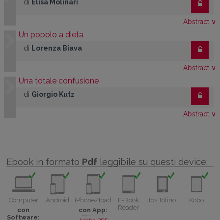
di
Elisa Molinari
Abstract
∨
Un popolo a dieta
di
Lorenza Biava
Abstract
∨
Una totale confusione
di
Giorgio Kutz
Abstract
∨
Ebook in formato
Pdf
leggibile su questi device:
Computer
Android
iPhone/Ipad
E-Book
Ibs Tolino
Kobo
Reader
con
con App:
Software: