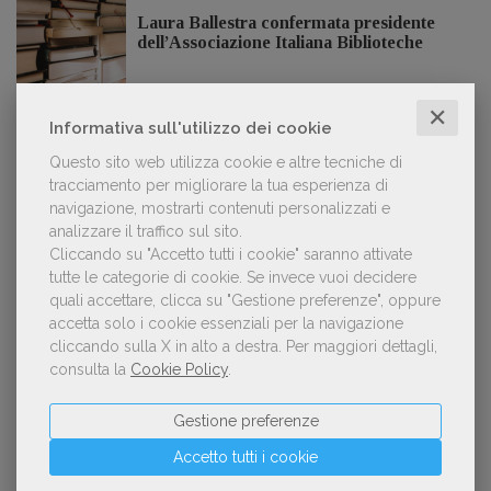
Laura Ballestra confermata presidente
dell’Associazione Italiana Biblioteche
✕
Informativa sull'utilizzo dei cookie
Questo sito web utilizza cookie e altre tecniche di
GDL TV
tracciamento per migliorare la tua esperienza di
navigazione, mostrarti contenuti personalizzati e
Lorenzo Armando (gruppo Piccoli editori
analizzare il traffico sul sito.
AIE): «Lavoriamo per tutelare chi, anche
Cliccando su "Accetto tutti i cookie" saranno attivate
su piccola scala, opera con un vero
tutte le categorie di cookie.
Se invece vuoi decidere
approccio d'impresa»
quali accettare, clicca su "Gestione preferenze", oppure
accetta solo i cookie essenziali per la navigazione
cliccando sulla X in alto a destra.
Per maggiori dettagli,
consulta la
Cookie Policy
.
OFFERTE DI LAVORO
Gestione preferenze
Accetto tutti i cookie
Lavoro: 7 posizioni aperte e 9 stage in
editoria