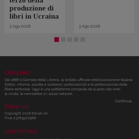
produzione di
libri in Ucraina
3
Ago
2026
3
Ago
2026
CHI SIAMO
Dal 1888 il Giornale della Libreria, la testata ufficiale dell’Associazione Italiana
Editori, informa, ascolta e sostiene i professionisti e le professioniste della
filiera editoriale. Oggi è una piattaforma composta da questo sito web,
la rivista, le newsletter e i social network.
Continua...
Ediser srl
Copyright 2026 Ediser srl
P.Iva 03763520966
CONTATTACI