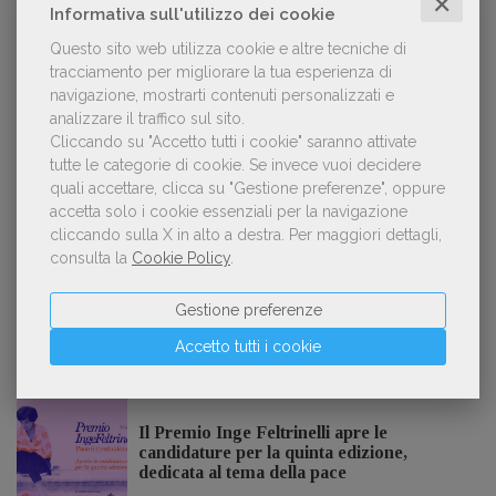
✕
Informativa sull'utilizzo dei cookie
Questo sito web utilizza cookie e altre tecniche di
tracciamento per migliorare la tua esperienza di
Kobo ha rifiutato il 45% dei testi ricevuti per
navigazione, mostrarti contenuti personalizzati e
2
sospetto utilizzo dell’IA
analizzare il traffico sul sito.
Cliccando su "Accetto tutti i cookie" saranno attivate
tutte le categorie di cookie.
Se invece vuoi decidere
quali accettare, clicca su "Gestione preferenze", oppure
«La voce umana? Ha un valore aggiunto
accetta solo i cookie essenziali per la navigazione
3
impareggiabile». Simona Musmeci, product
cliccando sulla X in alto a destra.
Per maggiori dettagli,
manager ebook e audiolibri
consulta la
Cookie Policy
.
Gestione preferenze
Accetto tutti i cookie
NOTIZIE DALL'AIE
Il Premio Inge Feltrinelli apre le
candidature per la quinta edizione,
dedicata al tema della pace