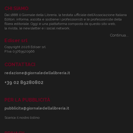
CHI SIAMO
Dal 1888 il Giornale della Libreria, la testata ufficiale dell’Associazione Italiana
Editori, informa, ascolta e sostiene i professionisti e le professioniste della
filiera editoriale. Oggi è una piattaforma composta da questo sito web,
la rivista, le newsletter e i social network.
Continua...
Ediser srl
Copyright 2026 Ediser srl
P.Iva 03763520966
CONTATTACI
redazione@giornaledellalibreria.it
+39 02 89280802
PER LA PUBBLICITÀ
pubblicita@giornaledellalibreria.it
Scarica il nostro listino