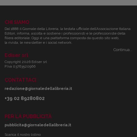
CHI SIAMO
Dal 1888 il Giornale della Libreria, la testata ufficiale dell’Associazione Italiana
Editori, informa, ascolta e sostiene i professionisti e le professioniste della
filiera editoriale. Oggi è una piattaforma composta da questo sito web,
la rivista, le newsletter e i social network.
Continua...
Ediser srl
Copyright 2026 Ediser srl
P.Iva 03763520966
CONTATTACI
redazione@giornaledellalibreria.it
+39 02 89280802
PER LA PUBBLICITÀ
pubblicita@giornaledellalibreria.it
Scarica il nostro listino