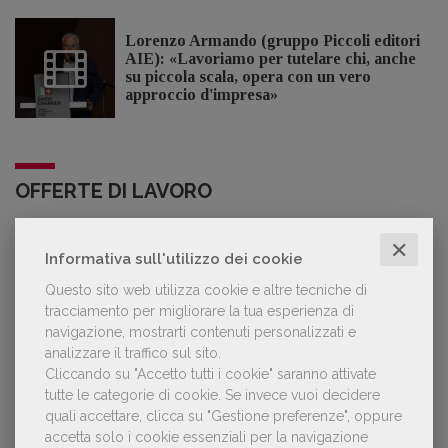
Lorenzo Armando (gruppo Piccoli editori
AIE): «Lavoriamo per tutelare chi, anche
su piccola scala, opera con un vero
approccio d'impresa»
OFFERTE DI LAVORO
✕
Informativa sull'utilizzo dei cookie
Lavoro: 7 posizioni aperte e 9 stage in
editoria
Questo sito web utilizza cookie e altre tecniche di
tracciamento per migliorare la tua esperienza di
navigazione, mostrarti contenuti personalizzati e
analizzare il traffico sul sito.
Cliccando su "Accetto tutti i cookie" saranno attivate
LE PIÙ LETTE
tutte le categorie di cookie.
Se invece vuoi decidere
quali accettare, clicca su "Gestione preferenze", oppure
accetta solo i cookie essenziali per la navigazione