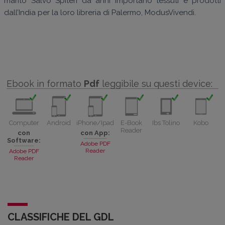
marito Salvo Spiteri da anni importano tessuti e prodotti
dall’India per la loro libreria di Palermo, ModusVivendi.
Ebook in formato
Pdf
leggibile su questi device:
Computer
Android
iPhone/Ipad
E-Book
Ibs Tolino
Kobo
Reader
con
con App:
Software:
Adobe PDF
Reader
Adobe PDF
Reader
CLASSIFICHE DEL GDL