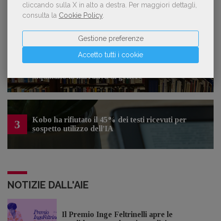
cliccando sulla X in alto a destra.
Per maggiori dettagli,
Forse è il momento di cambiare prospettiva
1
sull’intelligenza artificiale
consulta la
Cookie Policy
.
Gestione preferenze
Accetto tutti i cookie
Spammy, Low-quality, Over-Produced: cosa
2
sono gli «slop», libri scritti con l'IA che
inquinano la narrativa di genere
Kobo ha rifiutato il 45% dei testi ricevuti per
3
sospetto utilizzo dell’IA
NOTIZIE DALL'AIE
Il Premio Inge Feltrinelli apre le