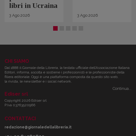
libri in Ucraina
3
Ago
2026
3
Ago
2026
CHI SIAMO
Dal 1888 il Giornale della Libreria, la testata ufficiale dell’Associazione Italiana
Editori, informa, ascolta e sostiene i professionisti e le professioniste della
filiera editoriale. Oggi è una piattaforma composta da questo sito web,
la rivista, le newsletter e i social network.
Continua...
Ediser srl
Copyright 2026 Ediser srl
P.Iva 03763520966
CONTATTACI
redazione@giornaledellalibreria.it