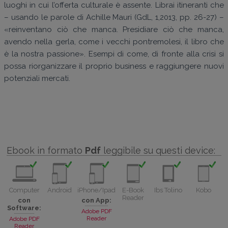
luoghi in cui l’offerta culturale è assente. Librai itineranti che
– usando le parole di Achille Mauri (GdL, 1,2013, pp. 26-27) –
«reinventano ciò che manca. Presidiare ciò che manca,
avendo nella gerla, come i vecchi pontremolesi, il libro che
è la nostra passione». Esempi di come, di fronte alla crisi si
possa riorganizzare il proprio business e raggiungere nuovi
potenziali mercati.
Ebook in formato
Pdf
leggibile su questi device:
Computer
Android
iPhone/Ipad
E-Book
Ibs Tolino
Kobo
Reader
con
con App:
Software:
Adobe PDF
Reader
Adobe PDF
Reader