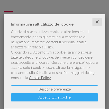
LE PIÙ LETTE
✕
Informativa sull'utilizzo dei cookie
Questo sito web utilizza cookie e altre tecniche di
Forse è il momento di cambiare prospettiva
1
tracciamento per migliorare la tua esperienza di
sull’intelligenza artificiale
navigazione, mostrarti contenuti personalizzati e
analizzare il traffico sul sito.
Cliccando su "Accetto tutti i cookie" saranno attivate
tutte le categorie di cookie.
Se invece vuoi decidere
Kobo ha rifiutato il 45% dei testi ricevuti per
quali accettare, clicca su "Gestione preferenze", oppure
2
sospetto utilizzo dell’IA
accetta solo i cookie essenziali per la navigazione
cliccando sulla X in alto a destra.
Per maggiori dettagli,
consulta la
Cookie Policy
.
Spammy, Low-quality, Over-Produced: cosa
Gestione preferenze
3
sono gli «slop», libri scritti con l'IA che
inquinano la narrativa di genere
Accetto tutti i cookie