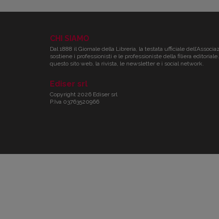
CHI SIAMO
Dal 1888 il Giornale della Libreria, la testata ufficiale dell’Associa
sostiene i professionisti e le professioniste della filiera editori
questo sito web, la rivista, le newsletter e i social network.
Ediser srl
Copyright 2026 Ediser srl
P.Iva 03763520966