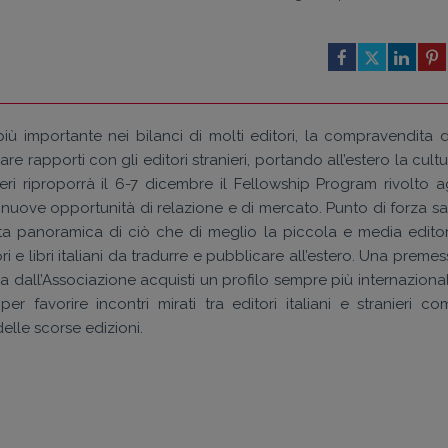
iù importante nei bilanci di molti editori, la compravendita d
 rapporti con gli editori stranieri, portando all’estero la cult
beri riproporrà il 6-7 dicembre il Fellowship Program rivolto ag
re nuove opportunità di relazione e di mercato. Punto di forza s
ata panoramica di ciò che di meglio la piccola e media editor
i e libri italiani da tradurre e pubblicare all’estero. Una preme
 dall’Associazione acquisti un profilo sempre più internazional
 favorire incontri mirati tra editori italiani e stranieri co
elle scorse edizioni.