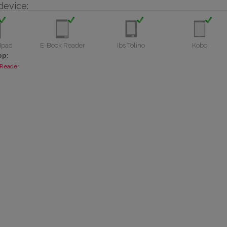
device:
Ipad
E-Book Reader
Ibs Tolino
Kobo
pp:
Reader