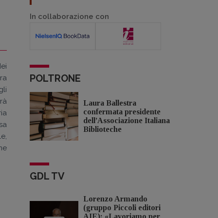
In collaborazione con
ei
POLTRONE
ura
li
arà
Laura Ballestra
confermata presidente
ia
dell’Associazione Italiana
ssa
Biblioteche
e,
me
GDL TV
Lorenzo Armando
(gruppo Piccoli editori
AIE): «Lavoriamo per