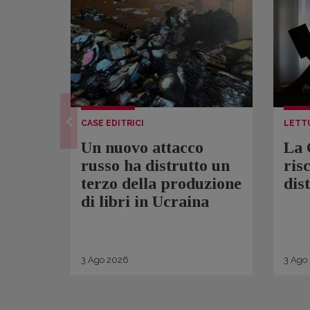
CASE EDITRICI
LETT
Un nuovo attacco
La 
russo ha distrutto un
ris
terzo della produzione
dis
di libri in Ucraina
3
Ago
2026
3
Ago