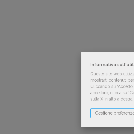
Informativa sull'uti
Questo sito web utiliz
mostrarti contenuti pers
Cliccando su "Accetto t
accettare, clicca su "
sulla X in alto a destra
Gestione preferenz