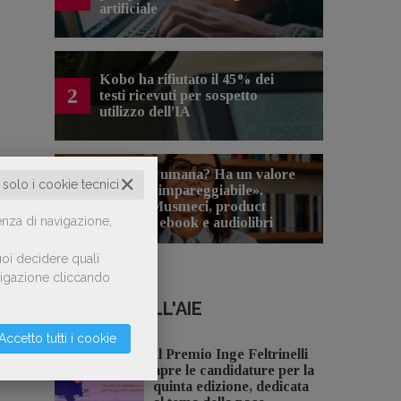
artificiale
Kobo ha rifiutato il 45% dei
2
testi ricevuti per sospetto
utilizzo dell’IA
«La voce umana? Ha un valore
✕
o solo i cookie tecnici
aggiunto impareggiabile».
3
Simona Musmeci, product
enza di navigazione,
manager ebook e audiolibri
oi decidere quali
avigazione cliccando
NOTIZIE DALL'AIE
Accetto tutti i cookie
Il Premio Inge Feltrinelli
apre le candidature per la
quinta edizione, dedicata