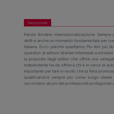
Descrizione
Parola d’ordine: internazionalizzazione. Sempre p
diritti è anche un momento fondamentale per creare
italiana. Ecco perché quest’anno Più libri più li
operatori di settore stranieri interessati a sonda
la proposta degli editori che offrirà una varieg
indipendente ha da offrire a chi è in cerca di autor
importante per fare in modo che la fiera promossa
qualificandosi sempre più come luogo ideale per
raccontano alcuni dei professionisti protagonisti d