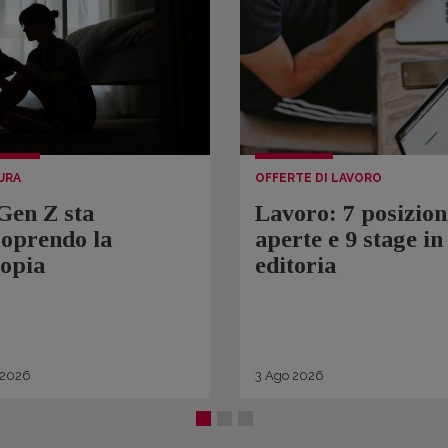
URA
OFFERTE DI LAVORO
Gen Z sta
Lavoro: 7 posizion
coprendo la
aperte e 9 stage in
topia
editoria
2026
3
Ago
2026