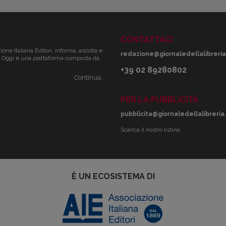
CONTATTACI
zione Italiana Editori, informa, ascolta e
redazione@giornaledellalibreria.
ale. Oggi è una piattaforma composta da
+39 02 89280802
Continua...
PER LA PUBBLICITÀ
pubblicita@giornaledellalibreria.
Scarica il nostro listino
È UN ECOSISTEMA DI