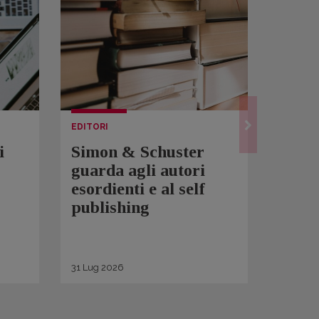
EDITORI
LETTUR
i
Simon & Schuster
Spam
guarda agli autori
Over
esordienti e al self
sono 
publishing
scrit
inqui
di ge
31
Lug
2026
30
Lug
2