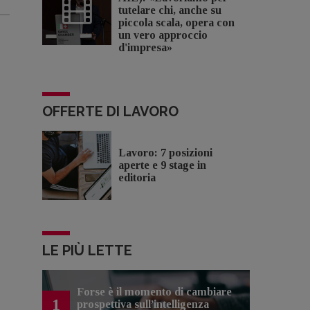
tutelare chi, anche su
piccola scala, opera con
un vero approccio
d'impresa»
OFFERTE DI LAVORO
Lavoro: 7 posizioni
aperte e 9 stage in
editoria
LE PIÙ LETTE
Forse è il momento di cambiare
1
prospettiva sull’intelligenza