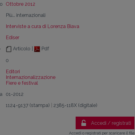
lo
Ottobre 2012
Più... internazionali
Interviste a cura di Lorenza Biava
Ediser
o
Articolo |
Pdf
0
Editori
Internazionalizzazione
Fiere e festival
da
01-2012
1124-9137 (stampa)
|
2385-118X (digitale)
Accedi / registrati
Accedi o registrati per scaricare il file