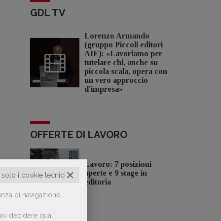
GDL TV
Lorenzo Armando
(gruppo Piccoli editori
AIE): «Lavoriamo per
tutelare chi, anche su
piccola scala, opera con
un vero approccio
d'impresa»
OFFERTE DI LAVORO
Lavoro: 7 posizioni
✕
aperte e 9 stage in
o solo i cookie tecnici
editoria
enza di navigazione,
oi decidere quali