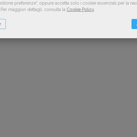
Gestione preferenze", oppure accetta solo i cookie essenziali per la n
.
Per maggiori dettagli, consulta la
Cookie Policy
.
e