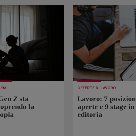
URA
OFFERTE DI LAVORO
Gen Z sta
Lavoro: 7 posizion
coprendo la
aperte e 9 stage in
topia
editoria