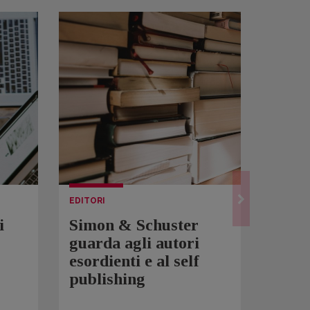
EDITORI
LETTUR
i
Simon & Schuster
Spam
guarda agli autori
Over
esordienti e al self
sono 
publishing
scrit
inqui