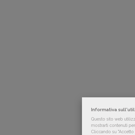
Informativa sull'uti
Questo sito web utiliz
mostrarti contenuti pers
Cliccando su "Accetto t