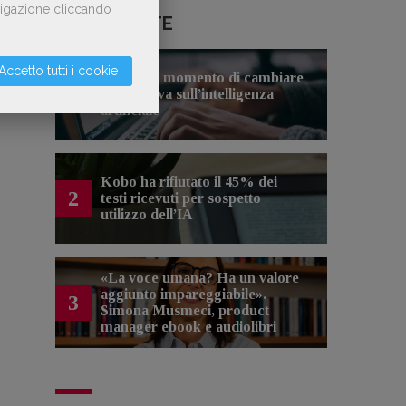
avigazione cliccando
LE PIÙ LETTE
Accetto tutti i cookie
Forse è il momento di cambiare
1
prospettiva sull’intelligenza
artificiale
Kobo ha rifiutato il 45% dei
2
testi ricevuti per sospetto
utilizzo dell’IA
«La voce umana? Ha un valore
aggiunto impareggiabile».
3
Simona Musmeci, product
manager ebook e audiolibri