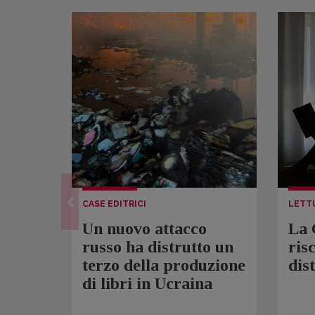
CASE EDITRICI
LETT
Un nuovo attacco
La 
russo ha distrutto un
ris
terzo della produzione
dis
di libri in Ucraina