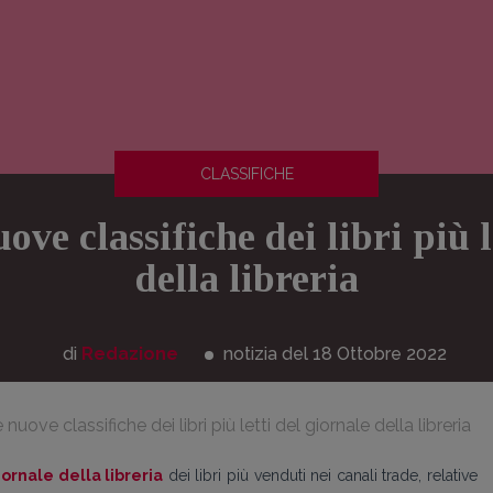
CLASSIFICHE
ove classifiche dei libri più 
della libreria
di
Redazione
notizia del 18
Ottobre
2022
nuove classifiche dei libri più letti del giornale della libreria
iornale della libreria
dei libri più venduti nei canali trade, relative