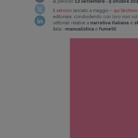
al periodo
12 settembre - 9 ottobre 20
Il
servizio
lanciato a maggio –
qui l’archivi
editoriale, condividendo con loro non sol
settoriali relative a
narrativa italiana
e
s
Italia –
manualistica
e
fumetti
.