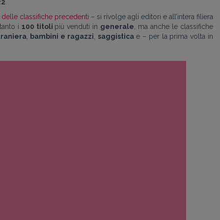
22
.
o delle classifiche precedenti
– si rivolge agli editori e all’intera filiera
tanto i
100 titoli
più venduti in
generale
, ma anche le classifiche
traniera
,
bambini e ragazzi
,
saggistica
e – per la prima volta in