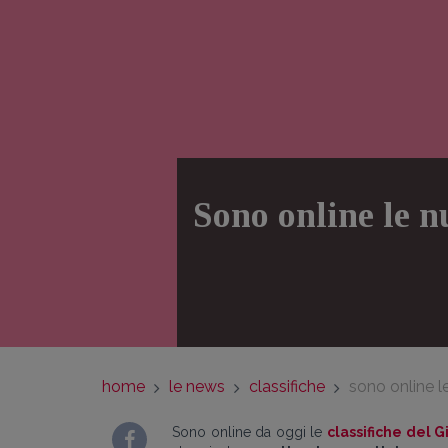
Sono online le nu
home
le news
classifiche
sono online le 
Sono online da oggi le
classifiche del G