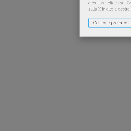
accettare, clicca su "
sulla X in alto a destra
Gestione preferenz