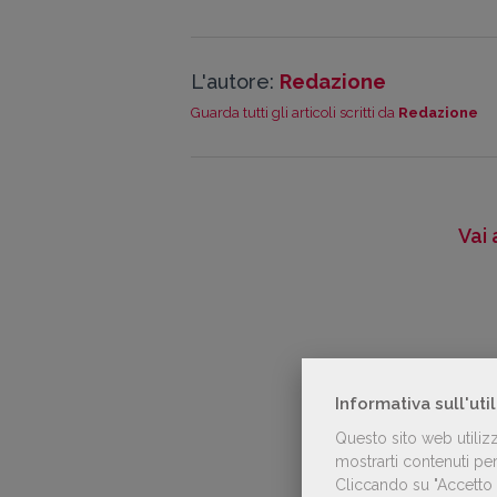
L'autore:
Redazione
Guarda tutti gli articoli scritti da
Redazione
Vai 
Informativa sull'uti
Questo sito web utiliz
mostrarti contenuti pers
Cliccando su "Accetto t