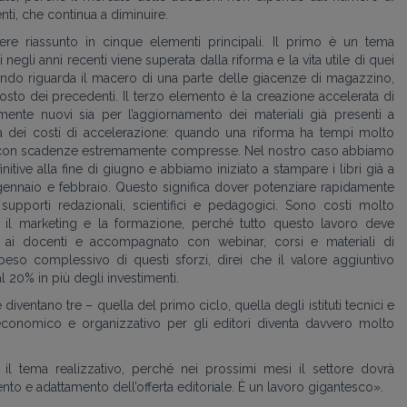
nti, che continua a diminuire.
ere riassunto in cinque elementi principali. Il primo è un tema
i negli anni recenti viene superata dalla riforma e la vita utile di quei
condo riguarda il macero di una parte delle giacenze di magazzino,
posto dei precedenti. Il terzo elemento è la creazione accelerata di
amente nuovi sia per l’aggiornamento dei materiali già presenti a
 dei costi di accelerazione: quando una riforma ha tempi molto
orare con scadenze estremamente compresse. Nel nostro caso abbiamo
nitive alla fine di giugno e abbiamo iniziato a stampare i libri già a
a gennaio e febbraio. Questo significa dover potenziare rapidamente
i, supporti redazionali, scientifici e pedagogici. Sono costi molto
a il marketing e la formazione, perché tutto questo lavoro deve
o ai docenti e accompagnato con webinar, corsi e materiali di
eso complessivo di questi sforzi, direi che il valore aggiuntivo
 20% in più degli investimenti.
entano tre – quella del primo ciclo, quella degli istituti tecnici e
o economico e organizzativo per gli editori diventa davvero molto
i il tema realizzativo, perché nei prossimi mesi il settore dovrà
to e adattamento dell’offerta editoriale. È un lavoro gigantesco».