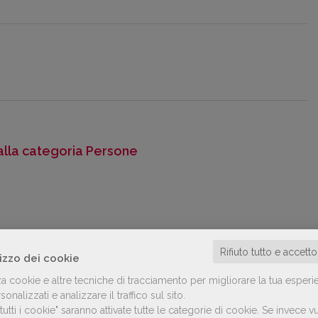
alla categoria Persone
Rifiuto tutto e accett
lizzo dei cookie
za cookie e altre tecniche di tracciamento per migliorare la tua esperi
onalizzati e analizzare il traffico sul sito.
utti i cookie" saranno attivate tutte le categorie di cookie.
Se invece vu