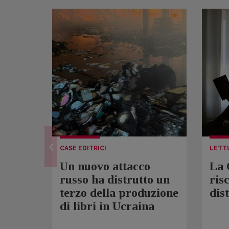
CASE EDITRICI
LETT
Un nuovo attacco
La 
russo ha distrutto un
ris
terzo della produzione
dis
di libri in Ucraina