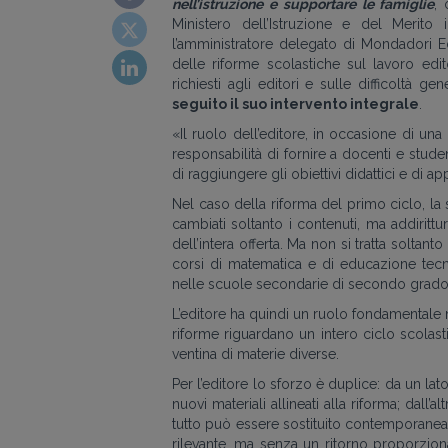
nell’istruzione e supportare le famiglie
, 
Ministero dell’Istruzione e del Merito
l’amministratore delegato di Mondadori Ed
delle riforme scolastiche sul lavoro edit
richiesti agli editori e sulle difficoltà g
seguito il suo intervento integrale
.
«Il ruolo dell’editore, in occasione di un
responsabilità di fornire a docenti e stude
di raggiungere gli obiettivi didattici e di 
Nel caso della riforma del primo ciclo, la
cambiati soltanto i contenuti, ma addirit
dell’intera offerta. Ma non si tratta soltanto
corsi di matematica e di educazione tecni
nelle scuole secondarie di secondo grado
L’editore ha quindi un ruolo fondamentale
riforme riguardano un intero ciclo scola
ventina di materie diverse.
Per l’editore lo sforzo è duplice: da un lat
nuovi materiali allineati alla riforma; dal
tutto può essere sostituito contemporan
rilevante, ma senza un ritorno proporzio