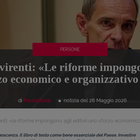
PERSONE
irenti: «Le riforme impongo
zo economico e organizzativ
di
Redazione
notizia del 28
Maggio
2026
renti: «le riforme impongono agli editori uno sforzo economi
onoscenza. Il libro di testo come bene essenziale del Paese. Investire