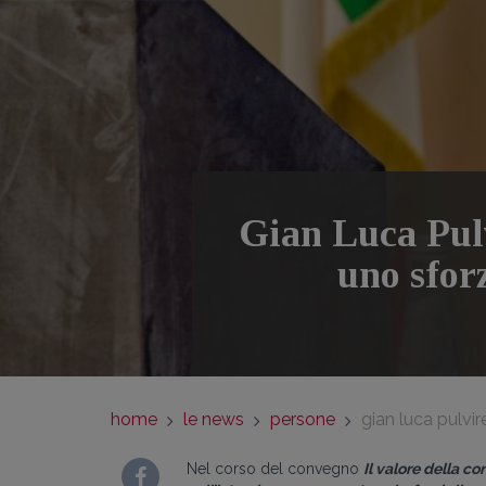
Gian Luca Pulv
uno sfor
home
le news
persone
gian luca pulvi
Nel corso del convegno
Il valore della c