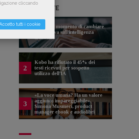
avigazione cliccando
LE PIÙ LETTE
Accetto tutti i cookie
Forse è il momento di cambiare
1
prospettiva sull’intelligenza
artificiale
Kobo ha rifiutato il 45% dei
2
testi ricevuti per sospetto
utilizzo dell’IA
«La voce umana? Ha un valore
aggiunto impareggiabile».
3
Simona Musmeci, product
manager ebook e audiolibri