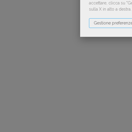
accettare, clicca su "
sulla X in alto a destra
Gestione preferenz