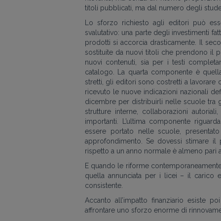
titoli pubblicati, ma dal numero degli stude
Lo sforzo richiesto agli editori può ess
svalutativo: una parte degli investimenti fatt
prodotti si accorcia drasticamente. Il se
sostituite da nuovi titoli che prendono il 
nuovi contenuti, sia per i testi complet
catalogo. La quarta componente è quella
stretti, gli editori sono costretti a lav
ricevuto le nuove indicazioni nazionali defi
dicembre per distribuirli nelle scuole tr
strutture interne, collaborazioni autorial
importanti. L’ultima componente riguard
essere portato nelle scuole, presentat
approfondimento. Se dovessi stimare il p
rispetto a un anno normale è almeno pari al
E quando le riforme contemporaneamente div
quella annunciata per i licei – il caric
consistente.
Accanto all’impatto finanziario esiste po
affrontare uno sforzo enorme di rinnovamen