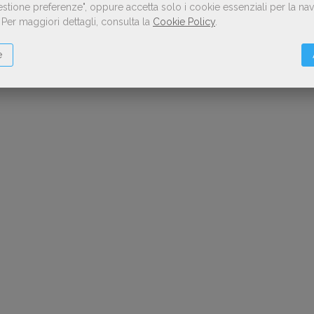
Gestione preferenze", oppure accetta solo i cookie essenziali per la n
.
Per maggiori dettagli, consulta la
Cookie Policy
.
e