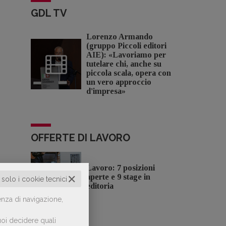
GDL TV
Lorenzo Armando
(gruppo Piccoli editori
AIE): «Lavoriamo per
tutelare chi, anche su
piccola scala, opera con
un vero approccio
d'impresa»
OFFERTE DI LAVORO
Lavoro: 7 posizioni
✕
aperte e 9 stage in
o solo i cookie tecnici
editoria
enza di navigazione,
oi decidere quali