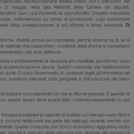
organizzato dall’Associazione Italiana Editori con il patrocinio del
 il 27 maggio, nella Sala Matteotti della Camera dei deputati,
ucation Gian Luca Pulvirenti ha approfondito l’impatto industriale
oriale, soffermandosi sui tempi di produzione, sugli investimenti
enerate dalla sovrapposizione di più riforme in tempi ravvicinati.
Di
a riforma, diventa ancora più importante, perché assume su di sé la
nti materiali che rispecchino i contenuti della riforma e consentano
apprendimento che essa definisce.
 storia è probabilmente la disciplina più impattata, perché non sono
tura la periodizzazione storica. Questo comporta una rielaborazione
 di storia. Ci sono l’inserimento di contenuti legati all’informatica nei
ca, numerosi interventi sulla geografia e l’introduzione del latino
.
 nel tradurre concretamente ciò che la riforma prevede. E quando le
stico, questo lavoro deve essere fatto contemporaneamente su una
o bisogna accelerare la capacità di portare sul mercato nuovi titoli e
l’altro occorre rielaborare una parte del catalogo recente, perché non
eamente. Questo comporta uno sforzo economico aggiuntivo molto
nale, perché il mercato delle adozioni non dipende dal numero di