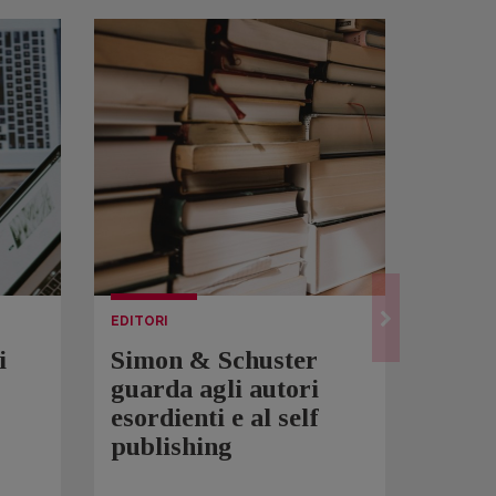
EDITORI
LETTUR
i
Simon & Schuster
Spam
guarda agli autori
Over
esordienti e al self
sono 
publishing
scrit
inqui