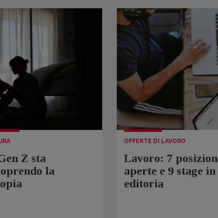
URA
OFFERTE DI LAVORO
Gen Z sta
Lavoro: 7 posizion
coprendo la
aperte e 9 stage in
topia
editoria