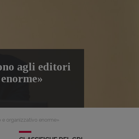
no agli editori
o enorme»
co e organizzativo enorme»