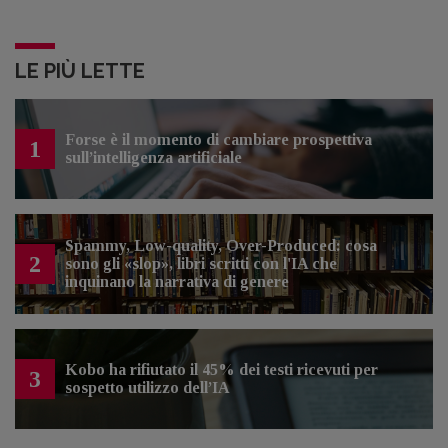
LE PIÙ LETTE
Forse è il momento di cambiare prospettiva
1
sull’intelligenza artificiale
Spammy, Low-quality, Over-Produced: cosa
2
sono gli «slop», libri scritti con l'IA che
inquinano la narrativa di genere
Kobo ha rifiutato il 45% dei testi ricevuti per
3
sospetto utilizzo dell’IA