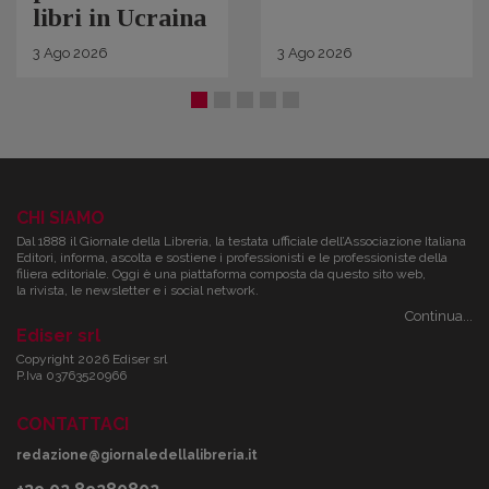
libri in Ucraina
3
Ago
2026
3
Ago
2026
CHI SIAMO
Dal 1888 il Giornale della Libreria, la testata ufficiale dell’Associazione Italiana
Editori, informa, ascolta e sostiene i professionisti e le professioniste della
filiera editoriale. Oggi è una piattaforma composta da questo sito web,
la rivista, le newsletter e i social network.
Continua...
Ediser srl
Copyright 2026 Ediser srl
P.Iva 03763520966
CONTATTACI
redazione@giornaledellalibreria.it