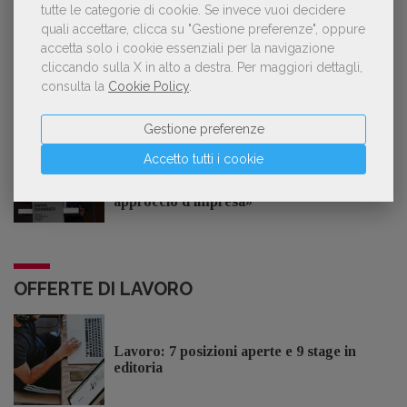
dell’Associazione Italiana Biblioteche
tutte le categorie di cookie.
Se invece vuoi decidere
quali accettare, clicca su "Gestione preferenze", oppure
accetta solo i cookie essenziali per la navigazione
cliccando sulla X in alto a destra.
Per maggiori dettagli,
consulta la
Cookie Policy
.
GDL TV
Gestione preferenze
Lorenzo Armando (gruppo Piccoli editori
Accetto tutti i cookie
AIE): «Lavoriamo per tutelare chi, anche
su piccola scala, opera con un vero
approccio d'impresa»
OFFERTE DI LAVORO
Lavoro: 7 posizioni aperte e 9 stage in
editoria