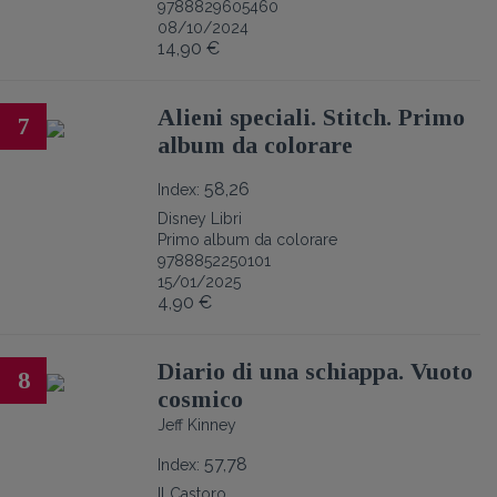
9788829605460
08/10/2024
14,90 €
Alieni speciali. Stitch. Primo
7
album da colorare
58,26
Index:
Disney Libri
Primo album da colorare
9788852250101
15/01/2025
4,90 €
Diario di una schiappa. Vuoto
8
cosmico
Jeff Kinney
57,78
Index:
Il Castoro