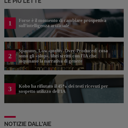
LE PIÙ LETTE
Forse è il momento di cambiare prospettiva
1
sull’intelligenza artificiale
Spammy, Low-quality, Over-Produced: cosa
2
sono gli «slop», libri scritti con l'IA che
inquinano la narrativa di genere
Kobo ha rifiutato il 45% dei testi ricevuti per
3
sospetto utilizzo dell’IA
NOTIZIE DALL'AIE