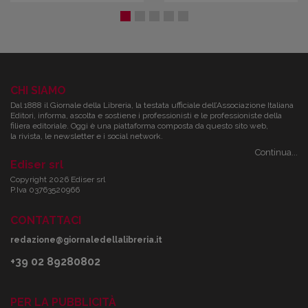
CHI SIAMO
Dal 1888 il Giornale della Libreria, la testata ufficiale dell’Associazione Italiana
Editori, informa, ascolta e sostiene i professionisti e le professioniste della
filiera editoriale. Oggi è una piattaforma composta da questo sito web,
la rivista, le newsletter e i social network.
Continua...
Ediser srl
Copyright 2026 Ediser srl
P.Iva 03763520966
CONTATTACI
redazione@giornaledellalibreria.it
+39 02 89280802
PER LA PUBBLICITÀ