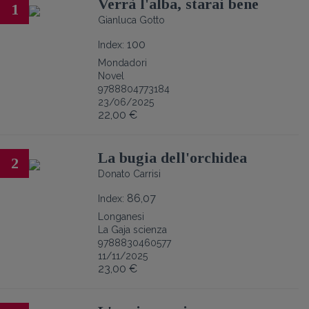
Verrà l'alba, starai bene
1
Gianluca Gotto
100
Index:
Mondadori
Novel
9788804773184
23/06/2025
22,00 €
La bugia dell'orchidea
2
Donato Carrisi
86,07
Index:
Longanesi
La Gaja scienza
9788830460577
11/11/2025
23,00 €