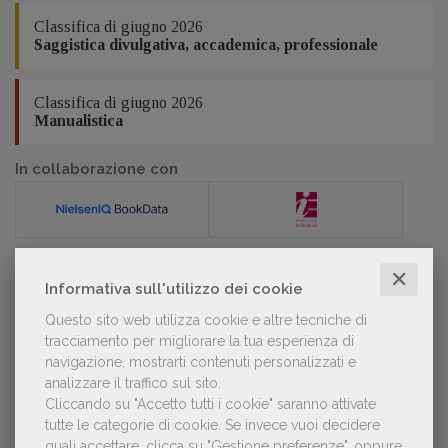
Classifica di giugno 2026
Saggistica divulgativa, accademica, professionale
Classifica di giugno 2026
Manualistica
In collaborazione con
✕
Informativa sull'utilizzo dei cookie
POLTRONE
Questo sito web utilizza cookie e altre tecniche di
tracciamento per migliorare la tua esperienza di
navigazione, mostrarti contenuti personalizzati e
Laura Ballestra confermata presidente
dell’Associazione Italiana Biblioteche
analizzare il traffico sul sito.
Cliccando su "Accetto tutti i cookie" saranno attivate
tutte le categorie di cookie.
Se invece vuoi decidere
quali accettare, clicca su "Gestione preferenze", oppure