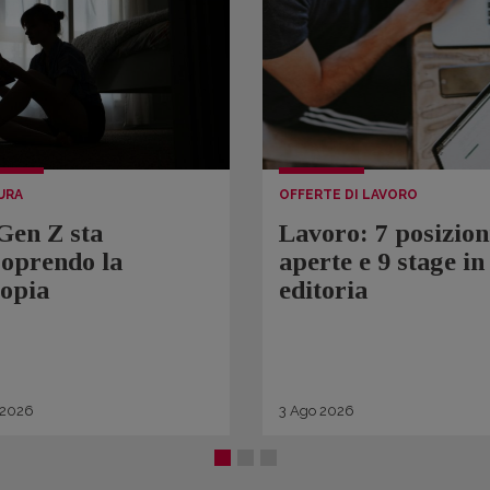
URA
OFFERTE DI LAVORO
Gen Z sta
Lavoro: 7 posizion
coprendo la
aperte e 9 stage in
topia
editoria
2026
3
Ago
2026