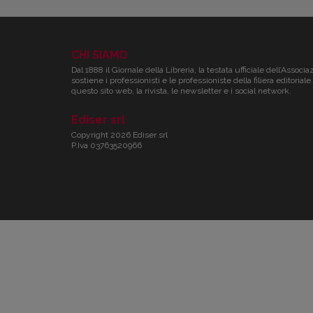
CHI SIAMO
Dal 1888 il Giornale della Libreria, la testata ufficiale dell’Associa
sostiene i professionisti e le professioniste della filiera editori
questo sito web, la rivista, le newsletter e i social network.
Ediser srl
Copyright 2026 Ediser srl
P.Iva 03763520966