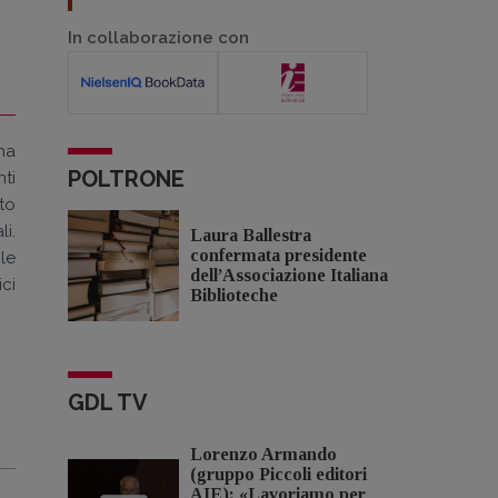
In collaborazione con
 ha
POLTRONE
nti
to
i.
Laura Ballestra
confermata presidente
le
dell’Associazione Italiana
ci
Biblioteche
GDL TV
Lorenzo Armando
(gruppo Piccoli editori
AIE): «Lavoriamo per