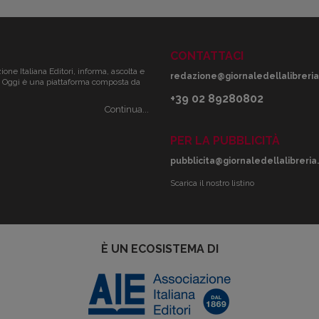
CONTATTACI
zione Italiana Editori, informa, ascolta e
redazione@giornaledellalibreria.
ale. Oggi è una piattaforma composta da
+39 02 89280802
Continua...
PER LA PUBBLICITÀ
pubblicita@giornaledellalibreria.
Scarica il nostro listino
È UN ECOSISTEMA DI