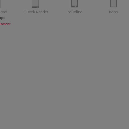
Ipad
E-Book Reader
Ibs Tolino
Kobo
pp:
Reader