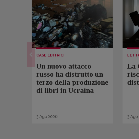
CASE EDITRICI
LETT
Un nuovo attacco
La 
russo ha distrutto un
ris
terzo della produzione
dis
di libri in Ucraina
3
Ago
2026
3
Ago