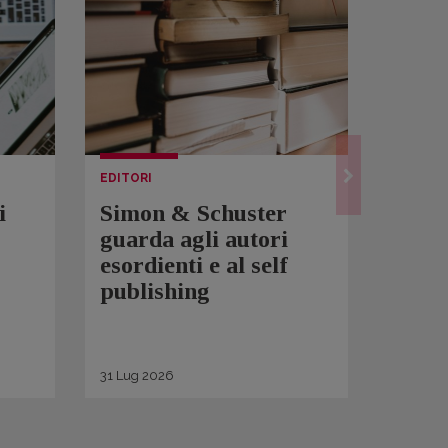
EDITORI
LETTUR
i
Simon & Schuster
Spam
guarda agli autori
Over
esordienti e al self
sono 
publishing
scrit
inqui
di ge
31
Lug
2026
30
Lug
2