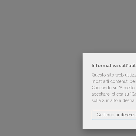
Informativa sull'uti
Questo sito web utiliz
mostrarti contenuti pers
Cliccando su "Accetto t
accettare, clicca su "
sulla X in alto a destra
Gestione preferenz