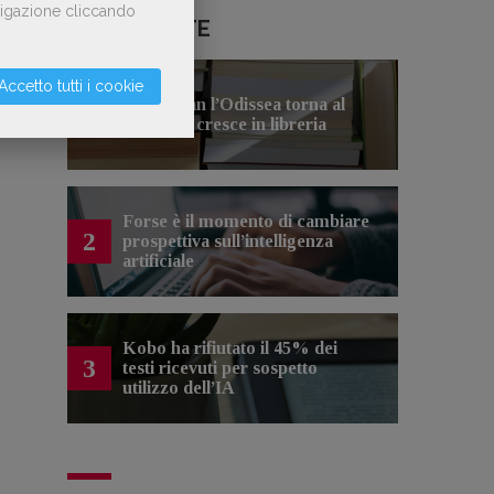
avigazione cliccando
LE PIÙ LETTE
Accetto tutti i cookie
Con Nolan l’Odissea torna al
1
cinema e cresce in libreria
Forse è il momento di cambiare
2
prospettiva sull’intelligenza
artificiale
Kobo ha rifiutato il 45% dei
3
testi ricevuti per sospetto
utilizzo dell’IA