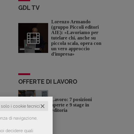
GDL TV
Lorenzo Armando
(gruppo Piccoli editori
AIE): «Lavoriamo per
tutelare chi, anche su
piccola scala, opera con
un vero approccio
d'impresa»
OFFERTE DI LAVORO
Lavoro: 7 posizioni
✕
aperte e 9 stage in
o solo i cookie tecnici
editoria
enza di navigazione,
oi decidere quali