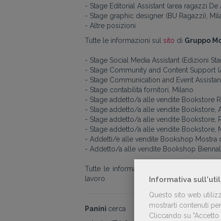
- Stage Editorial Assistant (area ragazzi De 
- Stage graphic designer (BU Ragazzi), Mi
- Altre posizioni
Tutte le informazioni sul
sito
di
Gruppo M
- Stage Social Media Assistant (Edizioni St
- Stage Community and Content Support (Al
- Stage Communication and Event Assistan
- Stage contabilità fornitori, Milano
- Stage addetto/a alle vendite Bookstore R
- Stage addetto/a alle vendite Bookstore, 
- Stage addetto/a alle vendite Bookstore,
- Stage addetto/a alle vendite Bookstore, 
- Addetti/e alle vendite Bookshop Mostra 
- Addetto/a alle vendite Bookshop Biennal
Tutte le informazioni sul profilo
LinkedIn™
lavoro
Informativa sull'uti
Questo sito web utiliz
mostrarti contenuti pers
Panini
cerca
Cliccando su "Accetto t