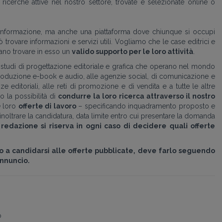
icerche attive nel nostro settore, trovate e selezionate online o
di informazione, ma anche una piattaforma dove chiunque si occupi
rovare informazioni e servizi utili. Vogliamo che le case editrici e
ossano trovare in esso un
valido supporto per le loro attività
.
 agli studi di progettazione editoriale e grafica che operano nel mondo
 produzione e-book e audio, alle agenzie social, di comunicazione e
 editoriali, alle reti di promozione e di vendita e a tutte le altre
amo la possibilità di
condurre la loro ricerca attraverso il nostro
e loro
offerte di lavoro
– specificando inquadramento proposto e
noltrare la candidatura, data limite entro cui presentare la domanda
 redazione si riserva in ogni caso di decidere quali offerte
to a candidarsi alle offerte pubblicate, deve farlo seguendo
annuncio.
o