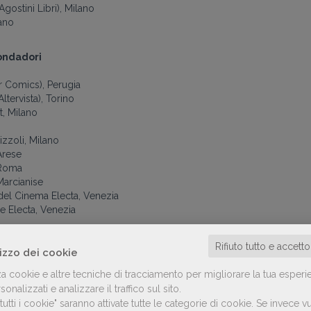
Agostini Libri), Milano
lano
ondadori
ar Comics), Perugia
tervista), Torino
t, Milano
izzoli, Milano
Arese
 Roma
Marcianise
del Cinema Electa, Venezia
e Electa, Venezia
 recruiting services
Gruppo Mondadori
, nella sezione Offerte di
Rifiuto tutto e accett
lizzo dei cookie
za cookie e altre tecniche di tracciamento per migliorare la tua esperi
onalizzati e analizzare il traffico sul sito.
utti i cookie" saranno attivate tutte le categorie di cookie.
Se invece vu