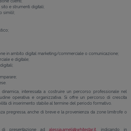
ione clienti;
ito e strumenti digitali;
simili);
tico;
ione in ambito digital marketing/commerciale o comunicazione;
iale e digitale;
gitali;
 imparare;
ese.
, dinamica, interessata a costruire un percorso professionale nel
dine operativa e organizzativa. Si offre un percorso di crescita
lità di inserimento stabile al termine del periodo formativo.
enza pregressa, anche di breve e la provenienza da zone limitrofe o
a di presentazione ad
alessia.ameli@whitestar.it
, indicando in