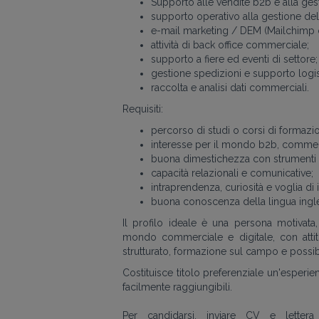
Supporto alle vendite b2b e alla gest
supporto operativo alla gestione del s
e-mail marketing / DEM (Mailchimp o 
attività di back office commerciale;
supporto a fiere ed eventi di settore;
gestione spedizioni e supporto logis
raccolta e analisi dati commerciali.
Requisiti:
percorso di studi o corsi di formaz
interesse per il mondo b2b, commerc
buona dimestichezza con strumenti di
capacità relazionali e comunicative;
intraprendenza, curiosità e voglia di
buona conoscenza della lingua ingl
Il profilo ideale è una persona motivata
mondo commerciale e digitale, con attitu
strutturato, formazione sul campo e possibi
Costituisce titolo preferenziale un'esperi
facilmente raggiungibili.
Per candidarsi, inviare CV e letter