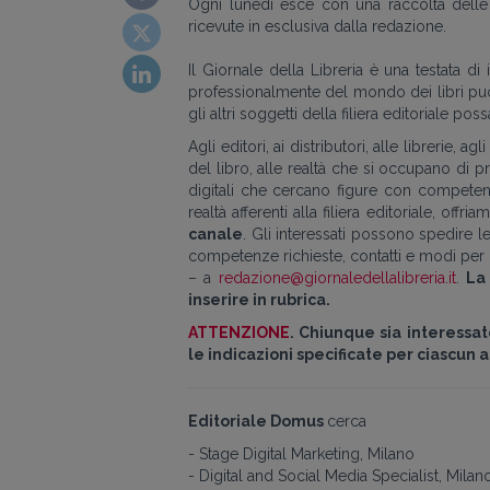
Ogni lunedì esce con una raccolta delle r
ricevute in esclusiva dalla redazione.
Il Giornale della Libreria è una testata 
professionalmente del mondo dei libri può t
gli altri soggetti della filiera editoriale p
Agli editori, ai distributori, alle librerie,
del libro, alle realtà che si occupano di
digitali che cercano figure con competenze
realtà afferenti alla filiera editoriale, offri
canale
. Gli interessati possono spedire l
competenze richieste, contatti e modi per i
– a
redazione@giornaledellalibreria.it
.
La
inserire in rubrica.
ATTENZIONE
. Chiunque sia interessa
le indicazioni specificate per ciascun 
Editoriale Domus
cerca
- Stage Digital Marketing, Milano
- Digital and Social Media Specialist, Milan