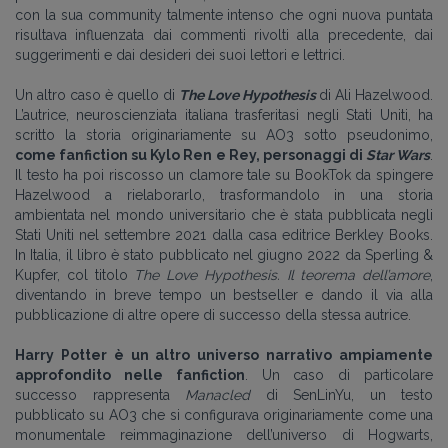
con la sua community talmente intenso che ogni nuova puntata
risultava influenzata dai commenti rivolti alla precedente, dai
suggerimenti e dai desideri dei suoi lettori e lettrici.
Un altro caso è quello di
The Love Hypothesis
di Ali Hazelwood.
L’autrice, neuroscienziata italiana trasferitasi negli Stati Uniti, ha
scritto la storia originariamente su AO3 sotto pseudonimo,
come fanfiction su Kylo Ren e Rey, personaggi di
Star Wars
.
Il testo ha poi riscosso un clamore tale su BookTok da spingere
Hazelwood a rielaborarlo, trasformandolo in una storia
ambientata nel mondo universitario che è stata pubblicata negli
Stati Uniti nel settembre 2021 dalla casa editrice Berkley Books.
In Italia, il libro è stato pubblicato nel giugno 2022 da Sperling &
Kupfer, col titolo
The Love Hypothesis. Il teorema dell’amore
,
diventando in breve tempo un bestseller e dando il via alla
pubblicazione di altre opere di successo della stessa autrice.
Harry
Potter
è un altro universo narrativo ampiamente
approfondito nelle fanfiction
. Un caso di particolare
successo rappresenta
Manacled
di SenLinYu, un testo
pubblicato su AO3 che si configurava originariamente come una
monumentale reimmaginazione dell’universo di Hogwarts,