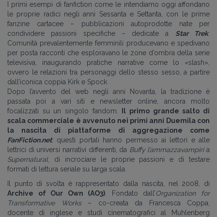
I primi esempi di fanfiction come le intendiamo oggi affondano
le proprie radici negli anni Sessanta e Settanta, con le prime
fanzine cartacee – pubblicazioni autoprodotte nate per
condividere passioni specifiche – dedicate a
Star Trek
.
Comunità prevalentemente femminili producevano e spedivano
per posta racconti che esploravano le zone d’ombra della serie
televisiva, inaugurando pratiche narrative come lo «slash»,
ovvero le relazioni tra personaggi dello stesso sesso, a partire
dall’iconica coppia Kirk e Spock.
Dopo l’avvento del web negli anni Novanta, la tradizione è
passata poi a vari siti e newsletter online, ancora molto
focalizzati su un singolo fandom.
Il primo grande salto di
scala commerciale è avvenuto nei primi anni Duemila con
la nascita di piattaforme di aggregazione come
FanFiction.net
: questi portali hanno permesso ai lettori e alle
lettrici di universi narrativi differenti, da
Buffy l’ammazzavampiri
a
Supernatural
, di incrociare le proprie passioni e di testare
formati di lettura seriale su larga scala.
Il punto di svolta è rappresentato dalla nascita, nel 2008, di
Archive of Our Own (AO3)
. Fondato dall’
Organization for
Transformative Works
– co-creata da Francesca Coppa,
docente di inglese e studi cinematografici al Muhlenberg