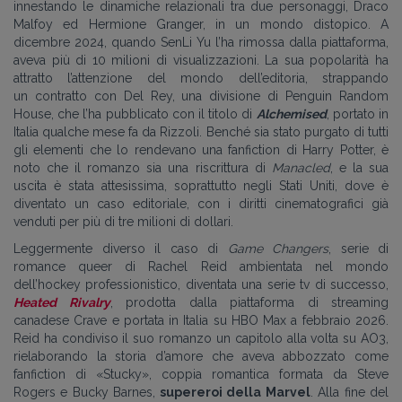
innestando le dinamiche relazionali tra due personaggi, Draco
Malfoy ed Hermione Granger, in un mondo distopico. A
dicembre 2024, quando SenLi Yu l’ha rimossa dalla piattaforma,
aveva più di 10 milioni di visualizzazioni. La sua popolarità ha
attratto l’attenzione del mondo dell’editoria, strappando
un contratto con Del Rey, una divisione di Penguin Random
House, che l’ha pubblicato con il titolo di
Alchemised
, portato in
Italia qualche mese fa da Rizzoli. Benché sia stato purgato di tutti
gli elementi che lo rendevano una fanfiction di Harry Potter, è
noto che il romanzo sia una riscrittura di
Manacled
, e la sua
uscita è stata attesissima, soprattutto negli Stati Uniti, dove è
diventato un caso editoriale, con i diritti cinematografici già
venduti per più di tre milioni di dollari.
Leggermente diverso il caso di
Game Changers
, serie di
romance queer di Rachel Reid ambientata nel mondo
dell’hockey professionistico, diventata una serie tv di successo,
Heated Rivalry
, prodotta dalla piattaforma di streaming
canadese Crave e portata in Italia su HBO Max a febbraio 2026.
Reid ha condiviso il suo romanzo un capitolo alla volta su AO3,
rielaborando la storia d’amore che aveva abbozzato come
fanfiction di «Stucky», coppia romantica formata da Steve
Rogers e Bucky Barnes,
supereroi della Marvel
. Alla fine del