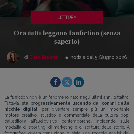
LETTURA
Ora tutti leggono fanfiction (senza
saperlo)
di
Elisa Buletti
notizia del 5
Giugno
2026
La fanfiction non è un fenomeno nato negli ultimi anni, tutt’altro.
Tuttavia,
sta progressivamente uscendo dai confini delle
nicchie digitali
per diventare sempre più un importante
motore creativo, stilistico e commerciale della cultura pop,
dall’editoria all’audiovisivo contemporanei, incidendo sulle
modalità di scouting, di marketing e di scrittura delle storie. A
fotografare questa transizione è stata una recente analisi del