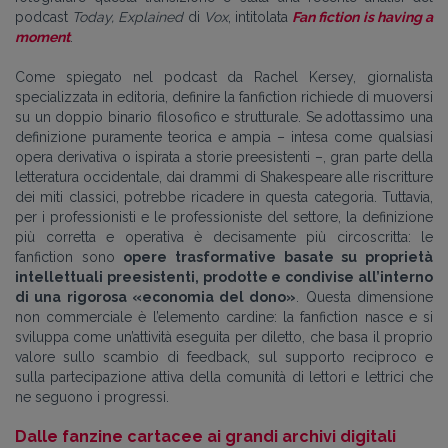
podcast
Today, Explained
di
Vox
, intitolata
Fan fiction is having a
moment
.
Come spiegato nel podcast da Rachel Kersey, giornalista
specializzata in editoria, definire la fanfiction richiede di muoversi
su un doppio binario filosofico e strutturale. Se adottassimo una
definizione puramente teorica e ampia – intesa come qualsiasi
opera derivativa o ispirata a storie preesistenti –, gran parte della
letteratura occidentale, dai drammi di Shakespeare alle riscritture
dei miti classici, potrebbe ricadere in questa categoria. Tuttavia,
per i professionisti e le professioniste del settore, la definizione
più corretta e operativa è decisamente più circoscritta: le
fanfiction sono
opere trasformative basate su proprietà
intellettuali preesistenti, prodotte e condivise all’interno
di una rigorosa «economia del dono»
. Questa dimensione
non commerciale è l’elemento cardine: la fanfiction nasce e si
sviluppa come un’attività eseguita per diletto, che basa il proprio
valore sullo scambio di feedback, sul supporto reciproco e
sulla partecipazione attiva della comunità di lettori e lettrici che
ne seguono i progressi.
Dalle fanzine cartacee ai grandi archivi digitali