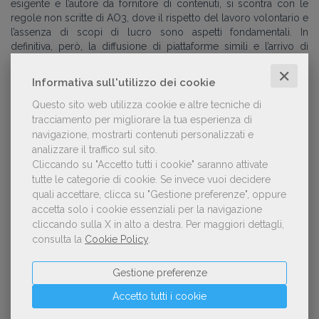
esigente e l’autore da fornitore di contenuti, si scontra con le
regole non scritte di AO3, dove il rispetto del lavoro volontario e
l’assenza di scopi di lucro sono aspetti fondamentali. In
definitiva, però, la diffusione di piattaforme simili e l’arrivo di
nuove scrittrici e scrittori suggeriscono che la fanfiction
✕
continuerà a essere un
laboratorio di pratiche narrative
, un
Informativa sull'utilizzo dei cookie
banco di prova per generi, stili e tematiche, ben oltre il suo
passato di nicchia.
Questo sito web utilizza cookie e altre tecniche di
tracciamento per migliorare la tua esperienza di
navigazione, mostrarti contenuti personalizzati e
analizzare il traffico sul sito.
Cliccando su "Accetto tutti i cookie" saranno attivate
L'autore:
Elisa Buletti
tutte le categorie di cookie.
Se invece vuoi decidere
Laureata in Lettere all’Università degli Studi di
quali accettare, clicca su "Gestione preferenze", oppure
Verona, ho conseguito il master Booktelling,
accetta solo i cookie essenziali per la navigazione
comunicare e vendere contenuti editoriali
cliccando sulla X in alto a destra.
Per maggiori dettagli,
dell’Università Cattolica di Milano che mi ha
consulta la
Cookie Policy
.
permesso di coniugare il mio interesse per i libri e
l’intero settore editoriale con il mondo della
comunicazione digital e social.
Gestione preferenze
Guarda tutti gli articoli scritti da
Elisa Buletti
Accetto tutti i cookie