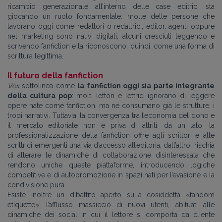
ricambio generazionale all’interno delle case editrici sta
giocando un ruolo fondamentale: molte delle persone che
lavorano oggi come redattori o redattrici, editor, agenti oppure
nel marketing sono nativi digitali, alcuni cresciuti leggendo e
scrivendo fanfiction e la riconoscono, quindi, come una forma di
scrittura legittima.
Il futuro della fanfiction
Vox
sottolinea come
la fanfiction oggi sia parte integrante
della cultura pop
: molti lettori e lettrici ignorano di leggere
opere nate come fanfiction, ma ne consumano già le strutture, i
tropi narrativi. Tuttavia, la convergenza tra l’economia del dono e
il mercato editoriale non è priva di attriti: da un lato, la
professionalizzazione della fanfiction offre agli scrittori e alle
scrittrici emergenti una via d’accesso all’editoria; dall’altro, rischia
di alterare le dinamiche di collaborazione disinteressata che
rendono uniche queste piattaforme, introducendo logiche
competitive e di autopromozione in spazi nati per l’evasione e la
condivisione pura.
Esiste inoltre un dibattito aperto sulla cosiddetta «fandom
etiquette»: l’afflusso massiccio di nuovi utenti, abituati alle
dinamiche dei social in cui il lettore si comporta da cliente