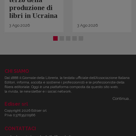
produzione di
libri in Ucraina
3
Ago
2026
3
Ago
2026
CHI SIAMO
Dal 1888 il Giornale della Libreria, la testata ufficiale dell’Associazione Italiana
Editori, informa, ascolta e sostiene i professionisti e le professioniste della
filiera editoriale. Oggi è una piattaforma composta da questo sito web,
la rivista, le newsletter e i social network.
Continua...
Ediser srl
Copyright 2026 Ediser srl
P.Iva 03763520966
CONTATTACI