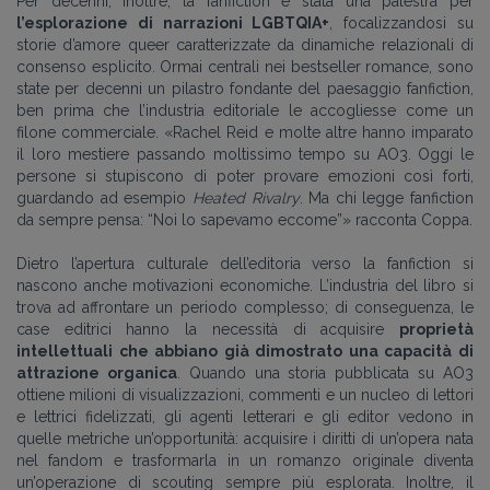
Per decenni, inoltre, la fanfiction è stata una palestra per
l’esplorazione di narrazioni LGBTQIA+
, focalizzandosi su
storie d’amore queer caratterizzate da dinamiche relazionali di
consenso esplicito. Ormai centrali nei bestseller romance, sono
state per decenni un pilastro fondante del paesaggio fanfiction,
ben prima che l’industria editoriale le accogliesse come un
filone commerciale. «Rachel Reid e molte altre hanno imparato
il loro mestiere passando moltissimo tempo su AO3. Oggi le
persone si stupiscono
di poter provare emozioni così forti
,
guardando ad esempio
Heated Rivalry
. Ma chi legge fanfiction
da sempre pensa: “Noi lo sapevamo eccome”» racconta Coppa.
Dietro l’apertura culturale dell’editoria verso la fanfiction si
nascono anche motivazioni economiche. L’industria del libro si
trova ad affrontare un periodo complesso; di conseguenza, le
case editrici hanno la necessità di acquisire
proprietà
intellettuali che abbiano già dimostrato una capacità di
attrazione organica
. Quando una storia pubblicata su AO3
ottiene milioni di visualizzazioni, commenti e un nucleo di lettori
e lettrici fidelizzati, gli agenti letterari e gli editor vedono in
quelle metriche un’opportunità: acquisire i diritti di un’opera nata
nel fandom e trasformarla in un romanzo originale diventa
un’operazione di scouting sempre più esplorata. Inoltre, il