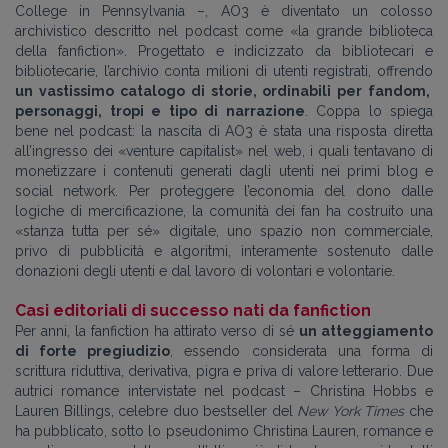
College in Pennsylvania –, AO3 è diventato un colosso
archivistico descritto nel podcast come «la grande biblioteca
della fanfiction». Progettato e indicizzato da bibliotecari e
bibliotecarie, l’archivio conta milioni di utenti registrati, offrendo
un vastissimo catalogo di storie, ordinabili per fandom,
personaggi, tropi e tipo di narrazione
. Coppa lo spiega
bene nel podcast: la nascita di AO3 è stata una risposta diretta
all’ingresso dei «venture capitalist» nel web, i quali tentavano di
monetizzare i contenuti generati dagli utenti nei primi blog e
social network. Per proteggere l’economia del dono dalle
logiche di mercificazione, la comunità dei fan ha costruito una
«stanza tutta per sé» digitale, uno spazio non commerciale,
privo di pubblicità e algoritmi, interamente sostenuto dalle
donazioni degli utenti e dal lavoro di volontari e volontarie.
Casi editoriali di successo nati da fanfiction
Per anni, la fanfiction ha attirato verso di sé
un atteggiamento
di forte pregiudizio
, essendo considerata una forma di
scrittura riduttiva, derivativa, pigra e priva di valore letterario. Due
autrici romance intervistate nel podcast – Christina Hobbs e
Lauren Billings, celebre duo bestseller del
New York Times
che
ha pubblicato, sotto lo pseudonimo Christina Lauren, romance e