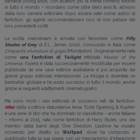
narrativa young adult, con all’attivo più di trenta romanzi tradotti
in tutto il mondo – ricordano come oltre dieci anni fa, all’inizio
della loro carriera editoriale dopo essere nate come autrici di
fanfiction, gli agenti raccomandassero loro di non parlare dei
loro precedenti scritti.
La svolta mainstream è arrivata con fenomeni come
Fifty
Shades of Grey
di E.L. James (2011), conosciuto in Italia come
Cinquanta sfumature di grigio
(Mondadori). Originariamente nata
come
una fanfiction di
Twilight
intitolata
Master of the
Universe
, l’opera è stata successivamente modificata per essere
pubblicata da una casa editrice australiana e poi acquisita dai
grandi gruppi editoriali internazionali. La trilogia è diventata un
bestseller globale e ha avuto successo in tutto il mondo, anche
grazie ai seguenti adattamenti cinematografici.
Ma sono molti i casi editoriali
di successo nati da fanfiction.
After
della scrittrice statunitense Anna Todd (Sperling & Kupfer)
è una serie di libri che ha dominato le classifiche – anche italiane
– intorno al 2015, nata come fanfiction di Harry Styles, uno dei
membri della band degli One Direction. L’autrice ha iniziato
scrivendo per diletto su
Wattpad
, dove ha composto e
pubblicato tutta la sua opera, con un meccanismo d’interazione