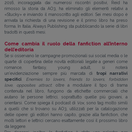
2016, incoraggiata dai numerosi riscontri positivi, Reid ha
rimosso la storia da AO3, ha eliminato gli elementi relativi a
«Stucky» e inviando il manoscritto agli editori. Sei mesi dopo è
arrivata la richiesta di una revisione e il primo libro ha preso
forma. In Italia, Always Publishing sta pubblicando la serie di libri
tradotti in questi mesi.
Come cambia il ruolo della fanfiction all’interno
dell’editoria
Se si osservano le campagne promozionali sui social media o le
quarte di copertina delle novità editoriali legate a generi come
romance, fantasy, young adult, si noterà
un'evidenziazione
sempre più marcata di
tropi narrativi
specifici
.
Enemies to lovers
,
friends to lovers
,
forbidden
love
,
opposites attract
: oltre a modulare il tipo di trama
contenuta nel libro, fungono da etichette commerciali che
aiutano le persone lettrici, soprattutto quelle più giovani, a
orientarsi. Come spiega il podcast di
Vox
, sono tag molto simili
a quelli che si trovano su AO3, utilizzati per la catalogazione
delle opere: gli editori hanno capito, grazie alla fanfiction, che
molti lettori e lettrici cercano esattamente così il prossimo libro
da leggere.