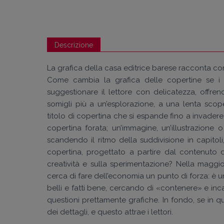
Descrizione
La grafica della casa editrice barese racconta come 
Come cambia la grafica delle copertine se i 
suggestionare il lettore con delicatezza, offren
somigli più a un’esplorazione, a una lenta scoper
titolo di copertina che si espande fino a invadere
copertina forata; un’immagine, un’illustrazion
scandendo il ritmo della suddivisione in capitoli, 
copertina, progettato a partire dal contenuto d
creatività e sulla sperimentazione? Nella maggior
cerca di fare dell’economia un punto di forza: è un 
belli e fatti bene, cercando di «contenere» e incan
questioni prettamente grafiche. In fondo, se in q
dei dettagli, e questo attrae i lettori.