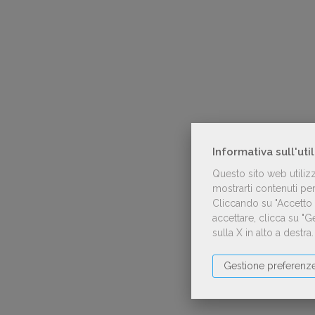
Informativa sull'uti
Questo sito web utiliz
mostrarti contenuti pers
Cliccando su "Accetto t
accettare, clicca su "
sulla X in alto a destra
Gestione preferenz