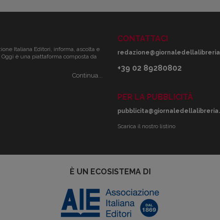
CONTATTACI
zione Italiana Editori, informa, ascolta e
redazione@giornaledellalibreria.
ale. Oggi è una piattaforma composta da
+39 02 89280802
Continua...
PER LA PUBBLICITÀ
pubblicita@giornaledellalibreria.
Scarica il nostro listino
È UN ECOSISTEMA DI