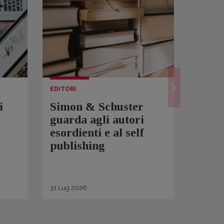
EDITORI
LETTUR
i
Simon & Schuster
Spam
guarda agli autori
Over
esordienti e al self
sono 
publishing
scrit
inqui
di ge
31
Lug
2026
30
Lug
2