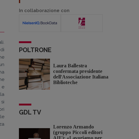
In collaborazione con
li.
POLTRONE
di
he
un
Laura Ballestra
confermata presidente
na
dell’Associazione Italiana
ne
Biblioteche
i e
la
si
bri
GDL TV
lle
za
Lorenzo Armando
(gruppo Piccoli editori
AIE): «Lavoriamo per