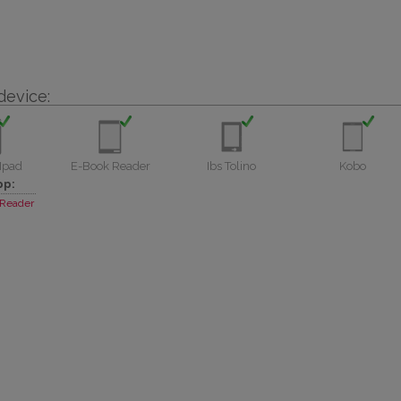
device:
Ipad
E-Book Reader
Ibs Tolino
Kobo
pp:
Reader