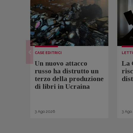
CASE EDITRICI
LETT
Un nuovo attacco
La 
russo ha distrutto un
ris
terzo della produzione
dis
di libri in Ucraina
3
Ago
2026
3
Ago