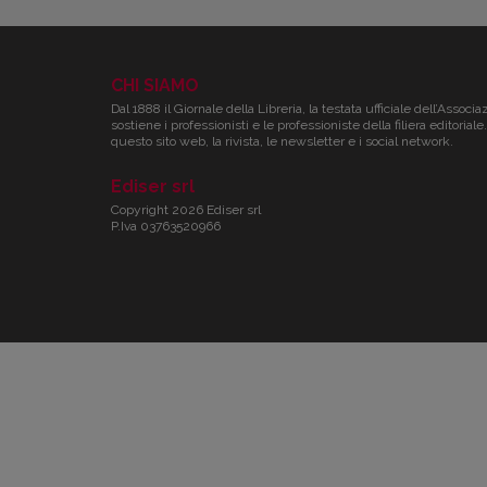
CHI SIAMO
Dal 1888 il Giornale della Libreria, la testata ufficiale dell’Associa
sostiene i professionisti e le professioniste della filiera editori
questo sito web, la rivista, le newsletter e i social network.
Ediser srl
Copyright 2026 Ediser srl
P.Iva 03763520966