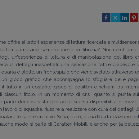
offrire ai lettori esperienze di lettura ricercate e multisensoria
lettori comprano sempre meno in libreria? Noi cerchiamo 
dogli un’esperienza di lettura e di manipolazione del libro c
ta di dettagli inaspettati: una sensazione tattile piacevole; 
 quarta e alette; un frontespizio che viene svelato attraverso u
e o un gioco grafico che accompagna lo sfogliare delle pagi
il tutto in un costante gioco di equilibri e richiami tra intern
i ciascun titolo. In un momento di crisi, quanto si punta sul
 parte dei casi, vista spesso la scarsa disponibilità di mezzi, 
lavoro di squadra, riuscire a realizzare con cura dei dettagli li
alare le spinte creative. Si ha, però, piena libertà d’azione ne
ualche modo si parla di Caratteri-Mobili, è anche per la bellez