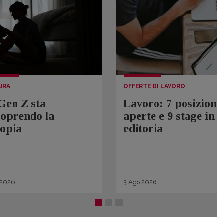
URA
OFFERTE DI LAVORO
Gen Z sta
Lavoro: 7 posizion
coprendo la
aperte e 9 stage in
topia
editoria
2026
3
Ago
2026