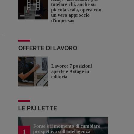
tutelare chi, anche su
piccola scala, opera con
un vero approccio
d'impresa»
OFFERTE DI LAVORO
Lavoro: 7 posizioni
aperte e 9 stage in
editoria
LE PIÙ LETTE
Forse è il momento di cambiare
1
prospettiva sull’intelligenza