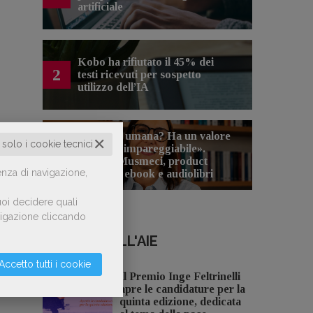
artificiale
Kobo ha rifiutato il 45% dei
2
testi ricevuti per sospetto
utilizzo dell’IA
«La voce umana? Ha un valore
✕
o solo i cookie tecnici
aggiunto impareggiabile».
3
Simona Musmeci, product
enza di navigazione,
manager ebook e audiolibri
oi decidere quali
avigazione cliccando
NOTIZIE DALL'AIE
Accetto tutti i cookie
Il Premio Inge Feltrinelli
apre le candidature per la
quinta edizione, dedicata