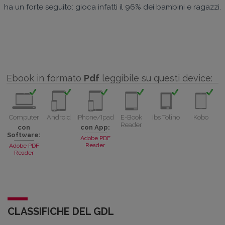
ha un forte seguito: gioca infatti il 96% dei bambini e ragazzi.
Ebook in formato
Pdf
leggibile su questi device:
Computer
Android
iPhone/Ipad
E-Book
Ibs Tolino
Kobo
Reader
con
con App:
Software:
Adobe PDF
Reader
Adobe PDF
Reader
CLASSIFICHE DEL GDL