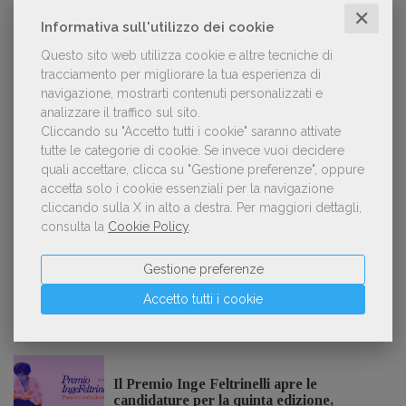
Forse è il momento di cambiare prospettiva
1
✕
sull’intelligenza artificiale
Informativa sull'utilizzo dei cookie
Questo sito web utilizza cookie e altre tecniche di
tracciamento per migliorare la tua esperienza di
navigazione, mostrarti contenuti personalizzati e
Spammy, Low-quality, Over-Produced: cosa
2
analizzare il traffico sul sito.
sono gli «slop», libri scritti con l'IA che
inquinano la narrativa di genere
Cliccando su "Accetto tutti i cookie" saranno attivate
tutte le categorie di cookie.
Se invece vuoi decidere
quali accettare, clicca su "Gestione preferenze", oppure
accetta solo i cookie essenziali per la navigazione
cliccando sulla X in alto a destra.
Per maggiori dettagli,
Kobo ha rifiutato il 45% dei testi ricevuti per
3
sospetto utilizzo dell’IA
consulta la
Cookie Policy
.
Gestione preferenze
Accetto tutti i cookie
NOTIZIE DALL'AIE
Il Premio Inge Feltrinelli apre le
candidature per la quinta edizione,