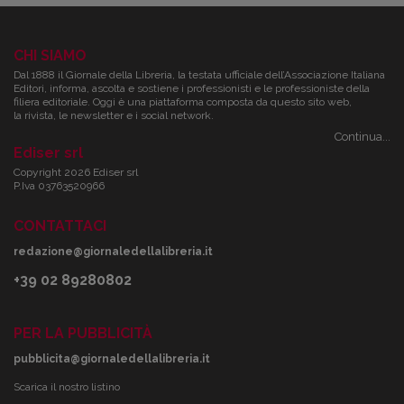
CHI SIAMO
Dal 1888 il Giornale della Libreria, la testata ufficiale dell’Associazione Italiana
Editori, informa, ascolta e sostiene i professionisti e le professioniste della
filiera editoriale. Oggi è una piattaforma composta da questo sito web,
la rivista, le newsletter e i social network.
Continua...
Ediser srl
Copyright 2026 Ediser srl
P.Iva 03763520966
CONTATTACI
redazione@giornaledellalibreria.it
+39 02 89280802
PER LA PUBBLICITÀ
pubblicita@giornaledellalibreria.it
Scarica il nostro listino