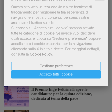
Questo sito web utilizza cookie e altre tecniche di
tracciamento per migliorare la tua esperienza di
Kobo ha rifiutato il 45% dei testi ricevuti per
2
sospetto utilizzo dell’IA
navigazione, mostrarti contenuti personalizzati e
analizzare il traffico sul sito.
Cliccando su "Accetto tutti i cookie" saranno attivate
tutte le categorie di cookie.
Se invece vuoi decidere
quali accettare, clicca su "Gestione preferenze", oppure
«La voce umana? Ha un valore aggiunto
3
impareggiabile». Simona Musmeci, product
accetta solo i cookie essenziali per la navigazione
manager ebook e audiolibri
cliccando sulla X in alto a destra.
Per maggiori dettagli,
consulta la
Cookie Policy
.
Gestione preferenze
NOTIZIE DALL'AIE
Accetto tutti i cookie
Il Premio Inge Feltrinelli apre le
candidature per la quinta edizione,
dedicata al tema della pace