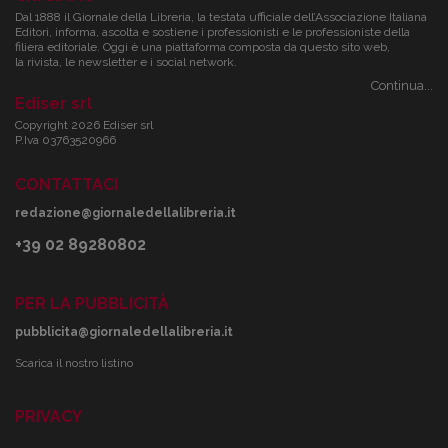
Dal 1888 il Giornale della Libreria, la testata ufficiale dell’Associazione Italiana
Editori, informa, ascolta e sostiene i professionisti e le professioniste della
filiera editoriale. Oggi è una piattaforma composta da questo sito web,
la rivista, le newsletter e i social network.
Continua...
Ediser srl
Copyright 2026 Ediser srl
P.Iva 03763520966
CONTATTACI
redazione@giornaledellalibreria.it
+39 02 89280802
PER LA PUBBLICITÀ
pubblicita@giornaledellalibreria.it
Scarica il nostro listino
PRIVACY