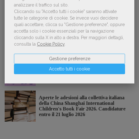
«La voce umana? Ha un valore aggiunto
analizzare il traffico sul sito.
3
impareggiabile». Simona Musmeci, product
Cliccando su "Accetto tutti i cookie" saranno attivate
manager ebook e audiolibri
tutte le categorie di cookie.
Se invece vuoi decidere
quali accettare, clicca su "Gestione preferenze", oppure
accetta solo i cookie essenziali per la navigazione
cliccando sulla X in alto a destra.
Per maggiori dettagli,
consulta la
Cookie Policy
.
NOTIZIE DALL'AIE
Gestione preferenze
Il Premio Inge Feltrinelli apre le
Accetto tutti i cookie
candidature per la quinta edizione,
dedicata al tema della pace
Aperte le adesioni alla collettiva italiana
della China Shanghai International
Children's Book Fair 2026. Candidature
entro il 21 luglio 2026