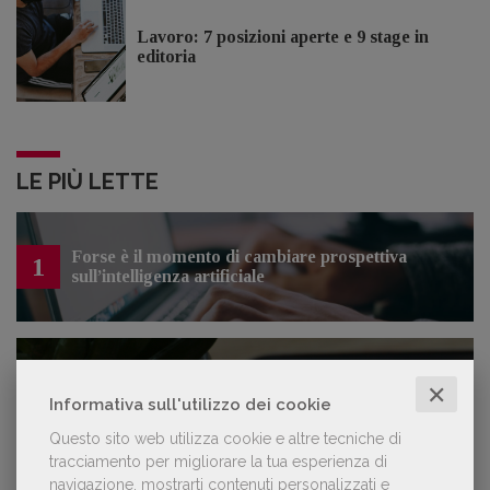
Lavoro: 7 posizioni aperte e 9 stage in
editoria
LE PIÙ LETTE
Forse è il momento di cambiare prospettiva
1
sull’intelligenza artificiale
Kobo ha rifiutato il 45% dei testi ricevuti per
2
✕
sospetto utilizzo dell’IA
Informativa sull'utilizzo dei cookie
Questo sito web utilizza cookie e altre tecniche di
tracciamento per migliorare la tua esperienza di
navigazione, mostrarti contenuti personalizzati e