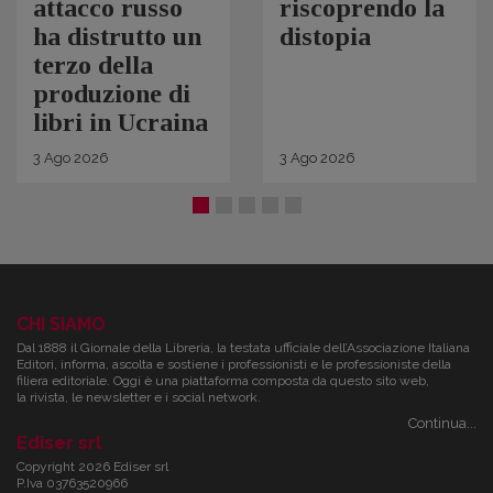
attacco russo
riscoprendo la
ha distrutto un
distopia
terzo della
produzione di
libri in Ucraina
3
Ago
2026
3
Ago
2026
CHI SIAMO
Dal 1888 il Giornale della Libreria, la testata ufficiale dell’Associazione Italiana
Editori, informa, ascolta e sostiene i professionisti e le professioniste della
filiera editoriale. Oggi è una piattaforma composta da questo sito web,
la rivista, le newsletter e i social network.
Continua...
Ediser srl
Copyright 2026 Ediser srl
P.Iva 03763520966