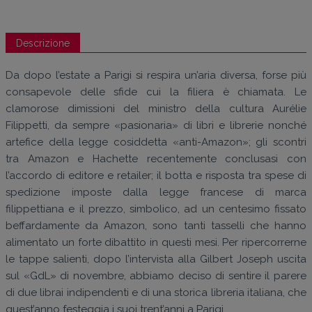
Descrizione
Da dopo l’estate a Parigi si respira un’aria diversa, forse più
consapevole delle sfide cui la filiera è chiamata. Le
clamorose dimissioni del ministro della cultura Aurélie
Filippetti, da sempre «pasionaria» di libri e librerie nonché
artefice della legge cosiddetta «anti-Amazon»; gli scontri
tra Amazon e Hachette recentemente conclusasi con
l’accordo di editore e retailer; il botta e risposta tra spese di
spedizione imposte dalla legge francese di marca
filippettiana e il prezzo, simbolico, ad un centesimo fissato
beffardamente da Amazon, sono tanti tasselli che hanno
alimentato un forte dibattito in questi mesi. Per ripercorrerne
le tappe salienti, dopo l’intervista alla Gilbert Joseph uscita
sul «GdL» di novembre, abbiamo deciso di sentire il parere
di due librai indipendenti e di una storica libreria italiana, che
quest’anno festeggia i suoi trent’anni a Parigi.