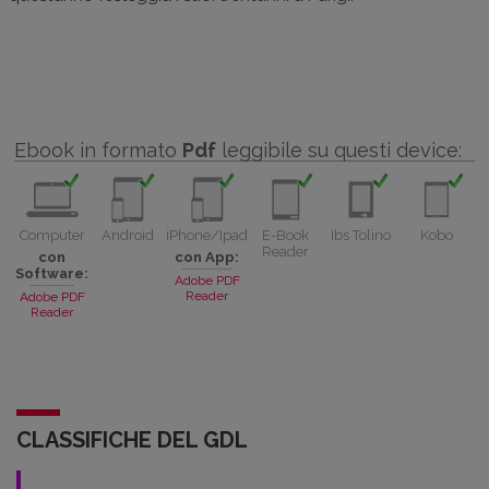
Ebook in formato
Pdf
leggibile su questi device:
Computer
Android
iPhone/Ipad
E-Book
Ibs Tolino
Kobo
Reader
con
con App:
Software:
Adobe PDF
Reader
Adobe PDF
Reader
CLASSIFICHE DEL GDL