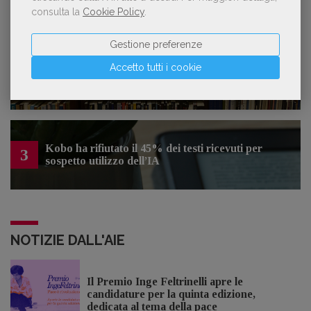
sull’intelligenza artificiale
consulta la
Cookie Policy
.
Gestione preferenze
Spammy, Low-quality, Over-Produced: cosa
Accetto tutti i cookie
2
sono gli «slop», libri scritti con l'IA che
inquinano la narrativa di genere
Kobo ha rifiutato il 45% dei testi ricevuti per
3
sospetto utilizzo dell’IA
NOTIZIE DALL'AIE
Il Premio Inge Feltrinelli apre le
candidature per la quinta edizione,
dedicata al tema della pace