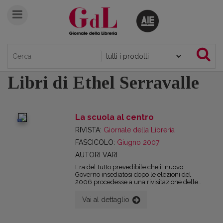
Libri di Ethel Serravalle
La scuola al centro
digital
RIVISTA:
Giornale della Libreria
FASCICOLO:
Giugno 2007
AUTORI VARI
Era del tutto prevedibile che il nuovo
Governo insediatosi dopo le elezioni del
2006 procedesse a una rivisitazione delle
riforme scolastiche in parte avviate (per il
primo ciclo), e in parte ancora ai nastri di
Vai al dettaglio
partenza (per il secondo: cioè ancora una
volta per la scuola secondaria superiore).
D’altra parte un identico approccio si era già