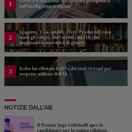
Forse è il momento di cambiare prospettiva
1
sull’intelligenza artificiale
Spammy, Low-quality, Over-Produced: cosa
2
sono gli «slop», libri scritti con l'IA che
inquinano la narrativa di genere
Kobo ha rifiutato il 45% dei testi ricevuti per
3
sospetto utilizzo dell’IA
NOTIZIE DALL'AIE
Il Premio Inge Feltrinelli apre le
candidature per la quinta edizione,