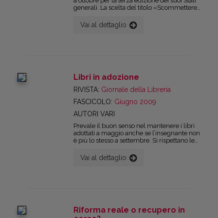
a ottobre per la terza edizione dei suoi Stati
generali. La scelta del titolo «Scommettere
sui giovani» può sembrare semplicemente
una delle ormai frequenti evocazioni del
Vai al dettaglio
mondo giovanile. Al limite, una moda come
un'altra. Ma così non è: perché nel caso
dell'Aie si tratta invece del naturale sviluppo
del ragionamento avviato con la prima
edizione degli Stati generali 2004, «Più
cultura, più lettura, più Paese», portata
avanti con la seconda edizione, nel 2006, I
Libri in adozione
temi «Investire per crescere», in cui
digital
vennero evidenziati i rapporti e le
RIVISTA:
Giornale della Libreria
interdipendenze tra consumi culturali,
FASCICOLO:
Giugno 2009
centralità del libro e della lettura e crescita
del Pil.
AUTORI VARI
Prevale il buon senso nel mantenere i libri
adottati a maggio anche se l’insegnante non
è più lo stesso a settembre. Si rispettano le
esigenze della filiera e si spera nella
«adattabilità» reciproca tra libro e docente.
Vai al dettaglio
Riforma reale o recupero in
digital