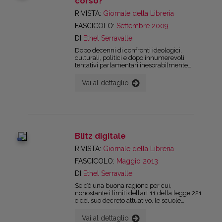
corso?
RIVISTA:
Giornale della Libreria
FASCICOLO:
Settembre 2009
DI
Ethel Serravalle
Dopo decenni di confronti ideologici,
culturali, politici e dopo innumerevoli
tentativi parlamentari inesorabilmente
naufragati,forse la riforma della scuola
secondaria superiore partirà davvero il
Vai al dettaglio
primo settembre 2010. Viene però il
sospetto che il nuovo ordinamento
finalmente varato, non sia proprio una
riforma ma piuttosto il recupero attualizzato
di assetti scolastici già visti, che avevano
una solida ragione d’essere in un passato
quasi remoto e che erano stati via via
Blitz digitale
accantonati sull’onda di emozioni e
digital
contestazioni, giovanili e senili, con
RIVISTA:
Giornale della Libreria
provvedimenti tampone, senza troppo
FASCICOLO:
Maggio 2013
preoccuparsi delle possibili nefaste
conseguenze.
DI
Ethel Serravalle
Se c’è una buona ragione per cui,
nonostante i limiti dell’art 11 della legge 221
e del suo decreto attuativo, le scuole
avranno, dal 2014/15 in poi, testi in grado di
accompagnare la progressiva transizione
Vai al dettaglio