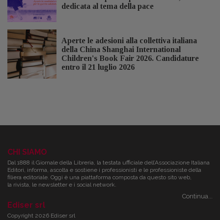
dedicata al tema della pace
Aperte le adesioni alla collettiva italiana
della China Shanghai International
Children's Book Fair 2026. Candidature
entro il 21 luglio 2026
CHI SIAMO
Dal 1888 il Giornale della Libreria, la testata ufficiale dell’Associazione Italiana
Editori, informa, ascolta e sostiene i professionisti e le professioniste della
filiera editoriale. Oggi è una piattaforma composta da questo sito web,
la rivista, le newsletter e i social network.
Continua...
Ediser srl
Copyright 2026 Ediser srl