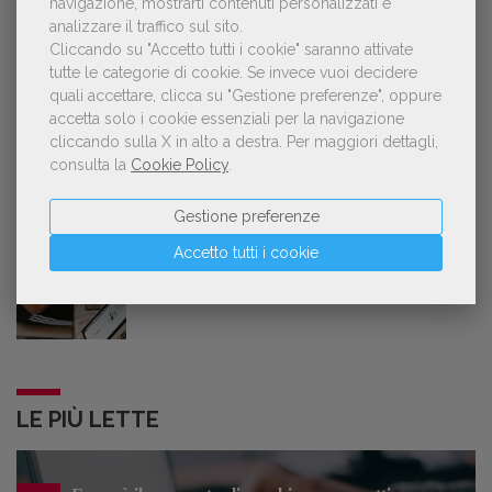
navigazione, mostrarti contenuti personalizzati e
analizzare il traffico sul sito.
Lorenzo Armando (gruppo Piccoli editori
Cliccando su "Accetto tutti i cookie" saranno attivate
AIE): «Lavoriamo per tutelare chi, anche
tutte le categorie di cookie.
Se invece vuoi decidere
su piccola scala, opera con un vero
approccio d'impresa»
quali accettare, clicca su "Gestione preferenze", oppure
accetta solo i cookie essenziali per la navigazione
cliccando sulla X in alto a destra.
Per maggiori dettagli,
consulta la
Cookie Policy
.
OFFERTE DI LAVORO
Gestione preferenze
Accetto tutti i cookie
Lavoro: 7 posizioni aperte e 9 stage in
editoria
LE PIÙ LETTE