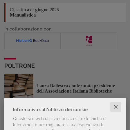
Classifica di giugno 2026
Manualistica
In collaborazione con
POLTRONE
Laura Ballestra confermata presidente
dell’Associazione Italiana Biblioteche
✕
Informativa sull'utilizzo dei cookie
Questo sito web utilizza cookie e altre tecniche di
GDL TV
tracciamento per migliorare la tua esperienza di