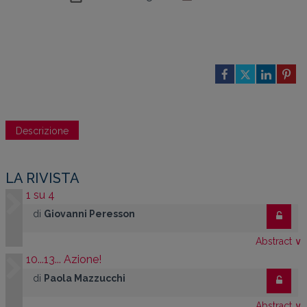
Descrizione
LA RIVISTA
1 su 4
di
Giovanni Peresson
Abstract
∨
10...13... Azione!
di
Paola Mazzucchi
Abstract
∨