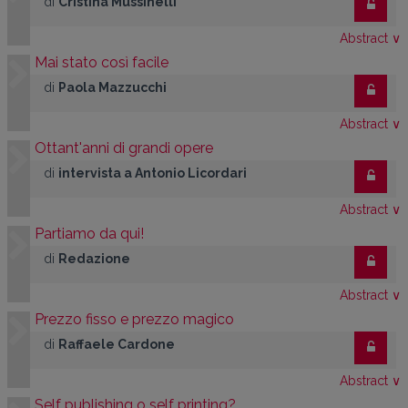
di
Cristina Mussinelli
Abstract
∨
Mai stato così facile
di
Paola Mazzucchi
Abstract
∨
Ottant'anni di grandi opere
di
intervista a Antonio Licordari
Abstract
∨
Partiamo da qui!
di
Redazione
Abstract
∨
Prezzo fisso e prezzo magico
di
Raffaele Cardone
Abstract
∨
Self publishing o self printing?