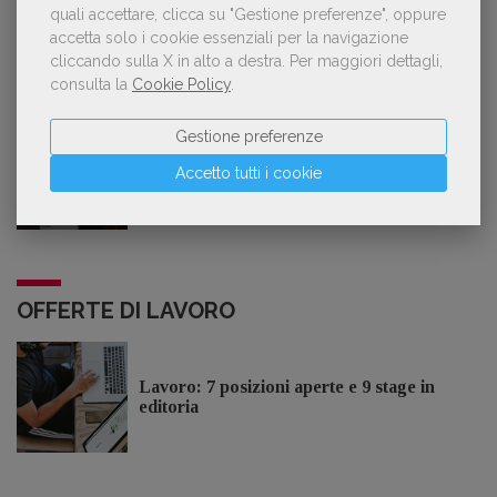
quali accettare, clicca su "Gestione preferenze", oppure
accetta solo i cookie essenziali per la navigazione
cliccando sulla X in alto a destra.
Per maggiori dettagli,
GDL TV
consulta la
Cookie Policy
.
Gestione preferenze
Lorenzo Armando (gruppo Piccoli editori
AIE): «Lavoriamo per tutelare chi, anche
Accetto tutti i cookie
su piccola scala, opera con un vero
approccio d'impresa»
OFFERTE DI LAVORO
Lavoro: 7 posizioni aperte e 9 stage in
editoria