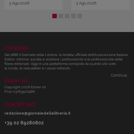
3
Ago
2026
3
Ago
2026
CHI SIAMO
Dal 1888 il Giornale della Libreria, la testata ufficiale dell’Associazione Italiana
Editori, informa, ascolta e sostiene i professionisti e le professioniste della
filiera editoriale. Oggi è una piattaforma composta da questo sito web,
la rivista, le newsletter e i social network.
Continua...
Ediser srl
Copyright 2026 Ediser srl
P.Iva 03763520966
CONTATTACI
redazione@giornaledellalibreria.it
+39 02 89280802