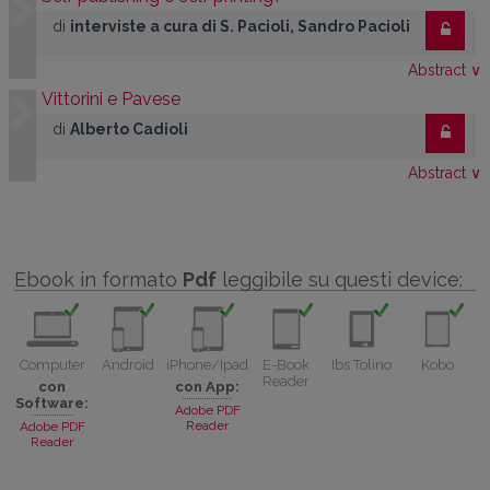
di
interviste a cura di S. Pacioli, Sandro Pacioli
Abstract
∨
Vittorini e Pavese
di
Alberto Cadioli
Abstract
∨
Ebook in formato
Pdf
leggibile su questi device:
Computer
Android
iPhone/Ipad
E-Book
Ibs Tolino
Kobo
Reader
con
con App:
Software:
Adobe PDF
Reader
Adobe PDF
Reader