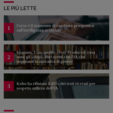
LE PIÙ LETTE
Forse è il momento di cambiare prospettiva
1
sull’intelligenza artificiale
Spammy, Low-quality, Over-Produced: cosa
2
sono gli «slop», libri scritti con l'IA che
inquinano la narrativa di genere
Kobo ha rifiutato il 45% dei testi ricevuti per
3
sospetto utilizzo dell’IA