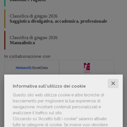
Classifica di giugno 2026
Saggistica divulgativa, accademica, professionale
Classifica di giugno 2026
Manualistica
In collaborazione con
✕
Informativa sull'utilizzo dei cookie
POLTRONE
Questo sito web utilizza cookie e altre tecniche di
tracciamento per migliorare la tua esperienza di
navigazione, mostrarti contenuti personalizzati e
Laura Ballestra confermata presidente
analizzare il traffico sul sito.
dell’Associazione Italiana Biblioteche
Cliccando su "Accetto tutti i cookie" saranno attivate
tutte le categorie di cookie.
Se invece vuoi decidere