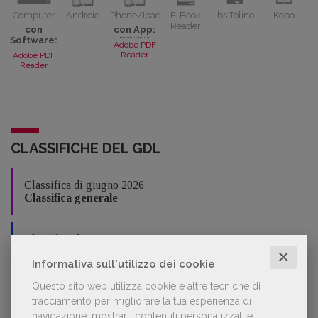
Computer
Android
iPhone/Ipad
E-Book
Ibs Tolino
Kobo
Reader
con
con App:
Software:
Adobe PDF
Reader
Adobe PDF
Reader
CLASSIFICHE DEL GDL
Classifica di giugno 2026
Classifica generale
Classifica di giugno 2026
Narrativa italiana
✕
Informativa sull'utilizzo dei cookie
Questo sito web utilizza cookie e altre tecniche di
Classifica di giugno 2026
tracciamento per migliorare la tua esperienza di
Narrativa straniera
navigazione, mostrarti contenuti personalizzati e