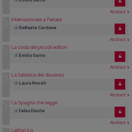
di
Emilio Sarno
Abstract
∨
Internazionale a Ferrara
di
Raffaele Cardone
Abstract
∨
La coda dei piccoli editori
di
Emilio Sarno
Abstract
∨
La fabbrica del dissenso
di
Laura Novati
Abstract
∨
La Spagna che legge
di
Fabio Davite
Abstract
∨
Lettori 2.0