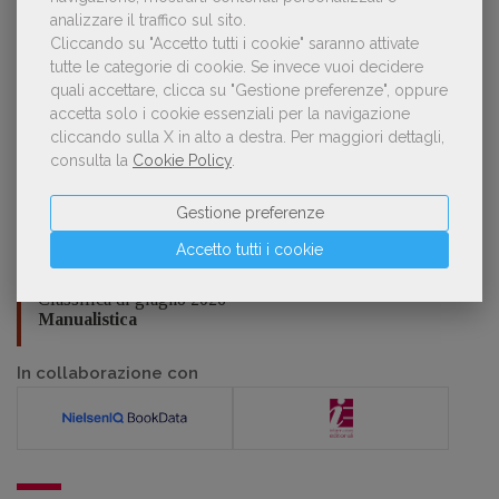
analizzare il traffico sul sito.
Cliccando su "Accetto tutti i cookie" saranno attivate
Classifica di giugno 2026
Fumetti
tutte le categorie di cookie.
Se invece vuoi decidere
quali accettare, clicca su "Gestione preferenze", oppure
accetta solo i cookie essenziali per la navigazione
Classifica di giugno 2026
cliccando sulla X in alto a destra.
Per maggiori dettagli,
Bambini e ragazzi
consulta la
Cookie Policy
.
Gestione preferenze
Classifica di giugno 2026
Saggistica divulgativa, accademica, professionale
Accetto tutti i cookie
Classifica di giugno 2026
Manualistica
In collaborazione con