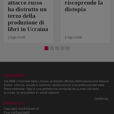
attacco russo
riscoprendo la
ha distrutto un
distopia
terzo della
produzione di
libri in Ucraina
3
Ago
2026
3
Ago
2026
CHI SIAMO
Dal 1888 il Giornale della Libreria, la testata ufficiale dell’Associazione Italiana
Editori, informa, ascolta e sostiene i professionisti e le professioniste della
filiera editoriale. Oggi è una piattaforma composta da questo sito web,
la rivista, le newsletter e i social network.
Continua...
Ediser srl
Copyright 2026 Ediser srl
P.Iva 03763520966