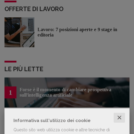
OFFERTE DI LAVORO
Lavoro: 7 posizioni aperte e 9 stage in
editoria
LE PIÙ LETTE
Forse è il momento di cambiare prospettiva
1
sull’intelligenza artificiale
✕
Informativa sull'utilizzo dei cookie
Kobo ha rifiutato il 45% dei testi ricevuti per
2
sospetto utilizzo dell’IA
Questo sito web utilizza cookie e altre tecniche di