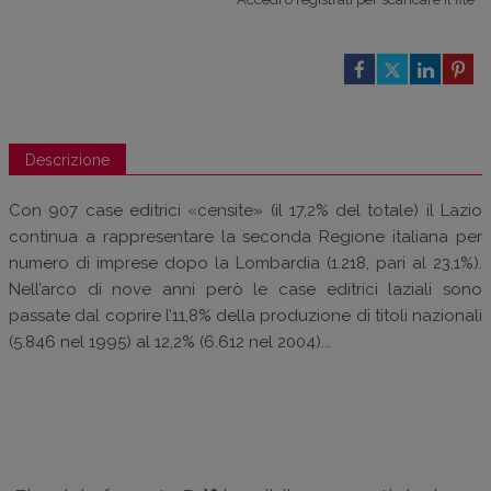
Descrizione
Con 907 case editrici «censite» (il 17,2% del totale) il Lazio
continua a rappresentare la seconda Regione italiana per
numero di imprese dopo la Lombardia (1.218, pari al 23,1%).
Nell’arco di nove anni però le case editrici laziali sono
passate dal coprire l’11,8% della produzione di titoli nazionali
(5.846 nel 1995) al 12,2% (6.612 nel 2004)...