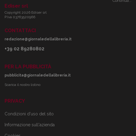
Continua...
Ediser srl
Copyright 2026 Ediser srl
P.Iva 03763520966
CONTATTACI
redazione@giornaledellalibreria.it
+39 02 89280802
PER LA PUBBLICITÀ
pubblicita@giornaledellalibreria.it
Scarica il nostro listino
PRIVACY
Condizioni d'uso del sito
Informazione sull'azienda
Cookies