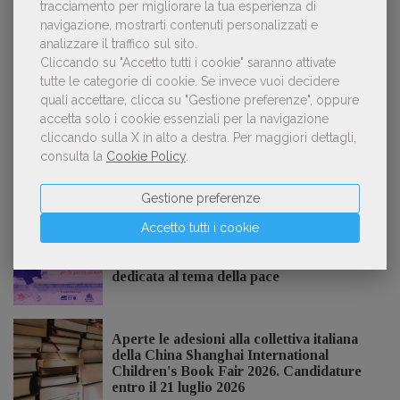
tracciamento per migliorare la tua esperienza di
navigazione, mostrarti contenuti personalizzati e
analizzare il traffico sul sito.
Cliccando su "Accetto tutti i cookie" saranno attivate
«La voce umana? Ha un valore aggiunto
3
impareggiabile». Simona Musmeci, product
tutte le categorie di cookie.
Se invece vuoi decidere
manager ebook e audiolibri
quali accettare, clicca su "Gestione preferenze", oppure
accetta solo i cookie essenziali per la navigazione
cliccando sulla X in alto a destra.
Per maggiori dettagli,
consulta la
Cookie Policy
.
NOTIZIE DALL'AIE
Gestione preferenze
Accetto tutti i cookie
Il Premio Inge Feltrinelli apre le
candidature per la quinta edizione,
dedicata al tema della pace
Aperte le adesioni alla collettiva italiana
della China Shanghai International
Children's Book Fair 2026. Candidature
entro il 21 luglio 2026