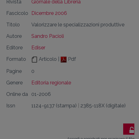
Rivista
Giornale della Libreria
Fascicolo
Dicembre 2006
Titolo
Valorizzare le specializzazioni produttive
Autore
Sandro Pacioli
Editore
Ediser
Formato
Articolo |
Pdf
Pagine
0
Genere
Editoria regionale
Online da
01-2006
Issn
1124-9137 (stampa)
|
2385-118X (digitale)
Accedi o registrati per scaricare il file