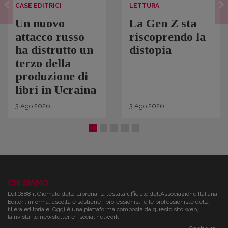
CASE EDITRICI
LETTURA
Un nuovo
La Gen Z sta
attacco russo
riscoprendo la
ha distrutto un
distopia
terzo della
produzione di
libri in Ucraina
3
Ago
2026
3
Ago
2026
CHI SIAMO
Dal 1888 il Giornale della Libreria, la testata ufficiale dell’Associazione Italiana
Editori, informa, ascolta e sostiene i professionisti e le professioniste della
filiera editoriale. Oggi è una piattaforma composta da questo sito web,
la rivista, le newsletter e i social network.