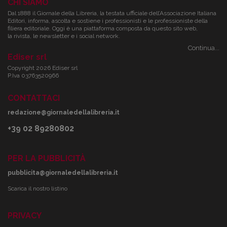
CHI SIAMO
Dal 1888 il Giornale della Libreria, la testata ufficiale dell’Associazione Italiana
Editori, informa, ascolta e sostiene i professionisti e le professioniste della
filiera editoriale. Oggi è una piattaforma composta da questo sito web,
la rivista, le newsletter e i social network.
Continua...
Ediser srl
Copyright 2026 Ediser srl
P.Iva 03763520966
CONTATTACI
redazione@giornaledellalibreria.it
+39 02 89280802
PER LA PUBBLICITÀ
pubblicita@giornaledellalibreria.it
Scarica il nostro listino
PRIVACY