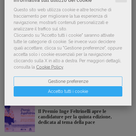
Informativa sull'utilizzo dei cookie
Questo sito web utilizza cookie e altre tecniche di
tracciamento per migliorare la tua esperienza di
Kobo ha rifiutato il 45% dei testi ricevuti per
2
navigazione, mostrarti contenuti personalizzati e
sospetto utilizzo dell’IA
analizzare il traffico sul sito.
Cliccando su "Accetto tutti i cookie" saranno attivate
tutte le categorie di cookie.
Se invece vuoi decidere
quali accettare, clicca su "Gestione preferenze", oppure
«La voce umana? Ha un valore aggiunto
3
accetta solo i cookie essenziali per la navigazione
impareggiabile». Simona Musmeci, product
cliccando sulla X in alto a destra.
Per maggiori dettagli,
manager ebook e audiolibri
consulta la
Cookie Policy
.
Gestione preferenze
Accetto tutti i cookie
NOTIZIE DALL'AIE
Il Premio Inge Feltrinelli apre le
candidature per la quinta edizione,
dedicata al tema della pace