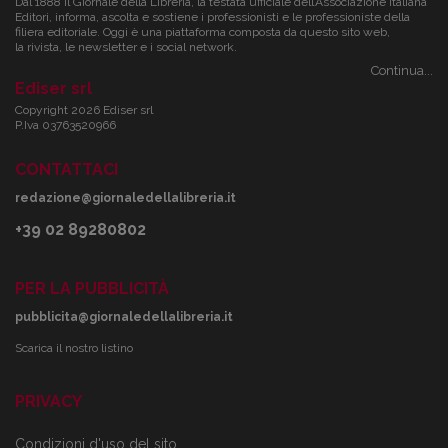
Dal 1888 il Giornale della Libreria, la testata ufficiale dell’Associazione Italiana
Editori, informa, ascolta e sostiene i professionisti e le professioniste della
filiera editoriale. Oggi è una piattaforma composta da questo sito web,
la rivista, le newsletter e i social network.
Continua...
Ediser srl
Copyright 2026 Ediser srl
P.Iva 03763520966
CONTATTACI
redazione@giornaledellalibreria.it
+39 02 89280802
PER LA PUBBLICITÀ
pubblicita@giornaledellalibreria.it
Scarica il nostro listino
PRIVACY
Condizioni d'uso del sito