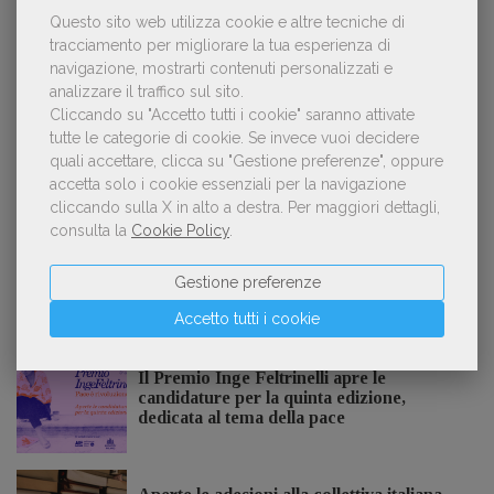
Questo sito web utilizza cookie e altre tecniche di
Kobo ha rifiutato il 45% dei testi ricevuti per
2
tracciamento per migliorare la tua esperienza di
sospetto utilizzo dell’IA
navigazione, mostrarti contenuti personalizzati e
analizzare il traffico sul sito.
Cliccando su "Accetto tutti i cookie" saranno attivate
tutte le categorie di cookie.
Se invece vuoi decidere
«La voce umana? Ha un valore aggiunto
quali accettare, clicca su "Gestione preferenze", oppure
3
impareggiabile». Simona Musmeci, product
accetta solo i cookie essenziali per la navigazione
manager ebook e audiolibri
cliccando sulla X in alto a destra.
Per maggiori dettagli,
consulta la
Cookie Policy
.
Gestione preferenze
NOTIZIE DALL'AIE
Accetto tutti i cookie
Il Premio Inge Feltrinelli apre le
candidature per la quinta edizione,
dedicata al tema della pace