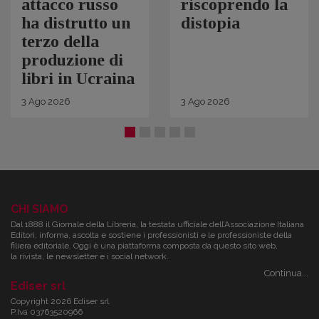
attacco russo
riscoprendo la
ha distrutto un
distopia
terzo della
produzione di
libri in Ucraina
3
Ago
2026
3
Ago
2026
CHI SIAMO
Dal 1888 il Giornale della Libreria, la testata ufficiale dell’Associazione Italiana
Editori, informa, ascolta e sostiene i professionisti e le professioniste della
filiera editoriale. Oggi è una piattaforma composta da questo sito web,
la rivista, le newsletter e i social network.
Continua...
Ediser srl
Copyright 2026 Ediser srl
P.Iva 03763520966