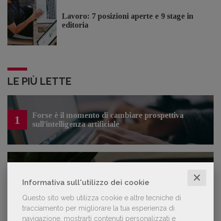
Lavoro: 7 posizioni aperte e 9 stage in
editoria
LE PIÙ LETTE
Forse è il momento di cambiare prospettiva
1
sull’intelligenza artificiale
Kobo ha rifiutato il 45% dei testi ricevuti per
2
✕
sospetto utilizzo dell’IA
Informativa sull'utilizzo dei cookie
Questo sito web utilizza cookie e altre tecniche di
tracciamento per migliorare la tua esperienza di
navigazione, mostrarti contenuti personalizzati e