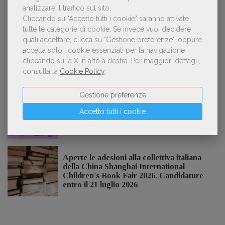
Spammy, Low-quality, Over-Produced: cosa
analizzare il traffico sul sito.
3
sono gli «slop», libri scritti con l'IA che
Cliccando su "Accetto tutti i cookie" saranno attivate
inquinano la narrativa di genere
tutte le categorie di cookie.
Se invece vuoi decidere
quali accettare, clicca su "Gestione preferenze", oppure
accetta solo i cookie essenziali per la navigazione
cliccando sulla X in alto a destra.
Per maggiori dettagli,
consulta la
Cookie Policy
.
NOTIZIE DALL'AIE
Gestione preferenze
Il Premio Inge Feltrinelli apre le
Accetto tutti i cookie
candidature per la quinta edizione,
dedicata al tema della pace
Aperte le adesioni alla collettiva italiana
della China Shanghai International
Children's Book Fair 2026. Candidature
entro il 21 luglio 2026