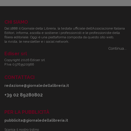
CHI SIAMO
Dal 1888 il Giornale della Libreria, la testata ufficiale dell’Associazione Italiana
Editori, informa, ascolta e sostiene i professionisti e le professioniste della
filiera editoriale. Oggi è una piattaforma composta da questo sito web,
la rivista, le newsletter e i social network.
Continua...
Ediser srl
Copyright 2026 Ediser srl
P.Iva 03763520966
CONTATTACI
redazione@giornaledellalibreria.it
+39 02 89280802
PER LA PUBBLICITÀ
pubblicita@giornaledellalibreria.it
Scarica il nostro listino