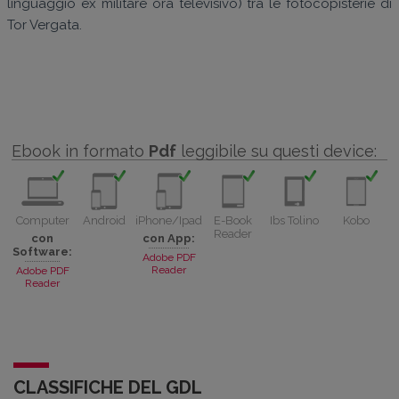
linguaggio ex militare ora televisivo) tra le fotocopisterie di
Tor Vergata.
Ebook in formato
Pdf
leggibile su questi device:
Computer
Android
iPhone/Ipad
E-Book
Ibs Tolino
Kobo
Reader
con
con App:
Software:
Adobe PDF
Reader
Adobe PDF
Reader
CLASSIFICHE DEL GDL