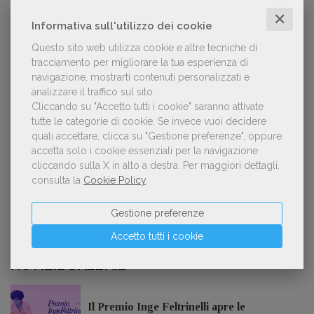
Forse è il momento di cambiare prospettiva
1
✕
sull’intelligenza artificiale
Informativa sull'utilizzo dei cookie
Questo sito web utilizza cookie e altre tecniche di
tracciamento per migliorare la tua esperienza di
navigazione, mostrarti contenuti personalizzati e
Spammy, Low-quality, Over-Produced: cosa
analizzare il traffico sul sito.
2
sono gli «slop», libri scritti con l'IA che
Cliccando su "Accetto tutti i cookie" saranno attivate
inquinano la narrativa di genere
tutte le categorie di cookie.
Se invece vuoi decidere
quali accettare, clicca su "Gestione preferenze", oppure
accetta solo i cookie essenziali per la navigazione
cliccando sulla X in alto a destra.
Per maggiori dettagli,
Kobo ha rifiutato il 45% dei testi ricevuti per
3
consulta la
Cookie Policy
.
sospetto utilizzo dell’IA
Gestione preferenze
Accetto tutti i cookie
NOTIZIE DALL'AIE
Il Premio Inge Feltrinelli apre le