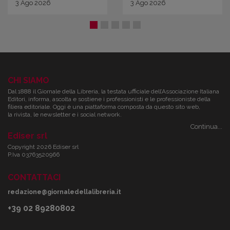
3
Ago
2026
3
Ago
2026
CHI SIAMO
Dal 1888 il Giornale della Libreria, la testata ufficiale dell’Associazione Italiana
Editori, informa, ascolta e sostiene i professionisti e le professioniste della
filiera editoriale. Oggi è una piattaforma composta da questo sito web,
la rivista, le newsletter e i social network.
Continua...
Ediser srl
Copyright 2026 Ediser srl
P.Iva 03763520966
CONTATTACI
redazione@giornaledellalibreria.it
+39 02 89280802