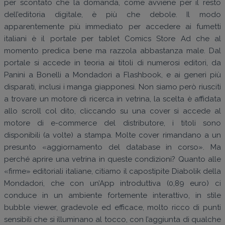
per scontato che la domanda, come avviene per il resto
dell’editoria digitale, è più che debole. Il modo
apparentemente più immediato per accedere ai fumetti
italiani è il portale per tablet Comics Store Ad che al
momento predica bene ma razzola abbastanza male. Dal
portale si accede in teoria ai titoli di numerosi editori, da
Panini a Bonelli a Mondadori a Flashbook, e ai generi più
disparati, inclusi i manga giapponesi. Non siamo però riusciti
a trovare un motore di ricerca in vetrina, la scelta è affidata
allo scroll col dito, cliccando su una cover si accede al
motore di e-commerce del distributore, i titoli sono
disponibili (a volte) a stampa. Molte cover rimandano a un
presunto «aggiornamento del database in corso». Ma
perché aprire una vetrina in queste condizioni? Quanto alle
«firme» editoriali italiane, citiamo il capostipite Diabolik della
Mondadori, che con un’App introduttiva (0,89 euro) ci
conduce in un ambiente fortemente interattivo, in stile
bubble viewer, gradevole ed efficace, molto ricco di punti
sensibili che si illuminano al tocco, con l’aggiunta di qualche