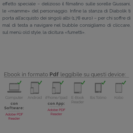
effetto speciale – delizioso il filmatino sulle sorelle Giussani,
le «mamme» del personaggio. Infine la stanza di Diabolik ti
porta all’acquisto dei singoli albi (1,78 euro) – per chi soffre di
mal di testa a navigare nel bubble consigliamo di cliccare,
sul menù old style, la dicitura «fumetti».
Ebook in formato
Pdf
leggibile su questi device:
Computer
Android
iPhone/Ipad
E-Book
Ibs Tolino
Kobo
Reader
con
con App:
Software:
Adobe PDF
Reader
Adobe PDF
Reader