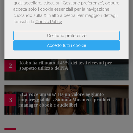
quali accettare, clicca su "Gestione preferenze", oppure
LE PIÙ LETTE
accetta solo i cookie essenziali per la navigazione
cliccando sulla X in alto a destra.
Per maggiori dettagli,
consulta la
Cookie Policy
.
Forse è il momento di cambiare prospettiva
1
sull’intelligenza artificiale
Gestione preferenze
Accetto tutti i cookie
Kobo ha rifiutato il 45% dei testi ricevuti per
2
sospetto utilizzo dell’IA
«La voce umana? Ha un valore aggiunto
3
impareggiabile». Simona Musmeci, product
manager ebook e audiolibri