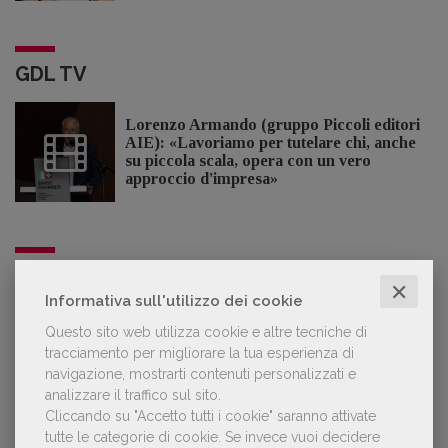
GDL TV
Lorenzo Armando (gruppo Piccoli editori
AIE): «Lavoriamo per tutelare chi, anche
su piccola scala, opera con un vero
approccio d'impresa»
OFFERTE DI LAVORO
✕
Informativa sull'utilizzo dei cookie
Questo sito web utilizza cookie e altre tecniche di
Lavoro: 7 posizioni aperte e 9 stage in
tracciamento per migliorare la tua esperienza di
editoria
navigazione, mostrarti contenuti personalizzati e
analizzare il traffico sul sito.
Cliccando su "Accetto tutti i cookie" saranno attivate
tutte le categorie di cookie.
Se invece vuoi decidere