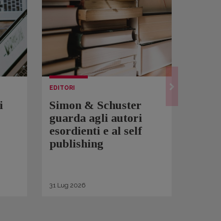
EDITORI
LETTUR
i
Simon & Schuster
Spam
guarda agli autori
Over
esordienti e al self
sono 
publishing
scrit
inqui
di ge
31
Lug
2026
30
Lug
2