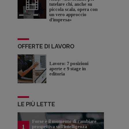
tutelare chi, anche su
piccola scala, opera con
un vero approccio
d'impresa»
OFFERTE DI LAVORO
Lavoro: 7 posizioni
aperte e 9 stage in
editoria
LE PIÙ LETTE
Forse è il momento di cambiare
1
prospettiva sull’intelligenza