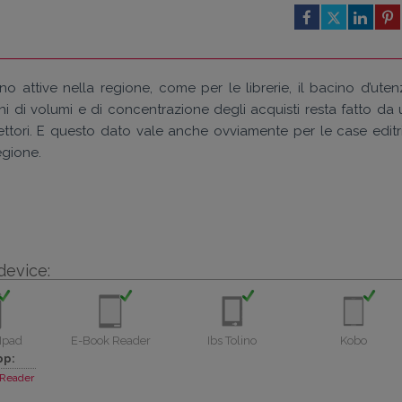
o attive nella regione, come per le librerie, il bacino d’uten
ni di volumi e di concentrazione degli acquisti resta fatto da 
ettori. E questo dato vale anche ovviamente per le case editri
egione.
device:
Ipad
E-Book Reader
Ibs Tolino
Kobo
pp:
Reader