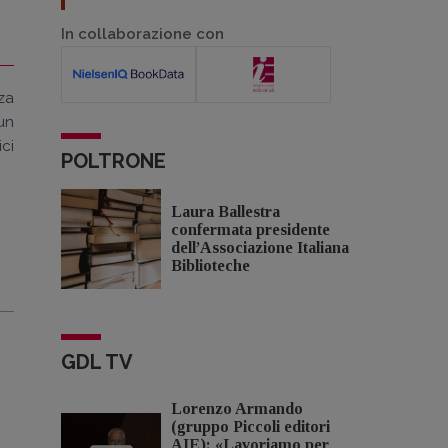
In collaborazione con
za
un
ci
POLTRONE
Laura Ballestra
confermata presidente
dell’Associazione Italiana
Biblioteche
GDL TV
Lorenzo Armando
(gruppo Piccoli editori
AIE): «Lavoriamo per