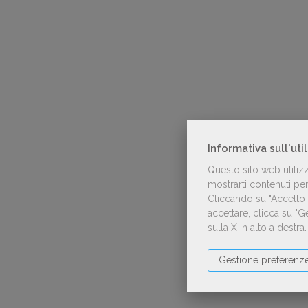
Informativa sull'uti
Questo sito web utiliz
mostrarti contenuti pers
Cliccando su "Accetto t
accettare, clicca su "
sulla X in alto a destra
Gestione preferenz