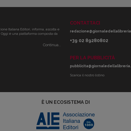
CONTATTACI
zione Italiana Editori, informa, ascolta e
redazione@giornaledellalibreria.
ale. Oggi è una piattaforma composta da
+39 02 89280802
Continua...
PER LA PUBBLICITÀ
pubblicita@giornaledellalibreria.
Scarica il nostro listino
È UN ECOSISTEMA DI