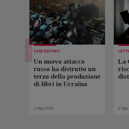
CASE EDITRICI
LETT
Un nuovo attacco
La 
russo ha distrutto un
ris
terzo della produzione
dis
di libri in Ucraina
3
Ago
2026
3
Ago