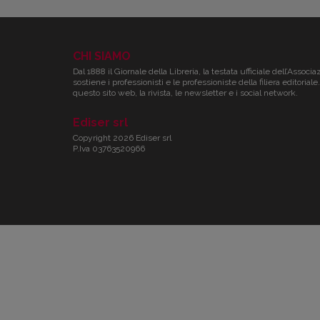
CHI SIAMO
Dal 1888 il Giornale della Libreria, la testata ufficiale dell’Associa
sostiene i professionisti e le professioniste della filiera editori
questo sito web, la rivista, le newsletter e i social network.
Ediser srl
Copyright 2026 Ediser srl
P.Iva 03763520966