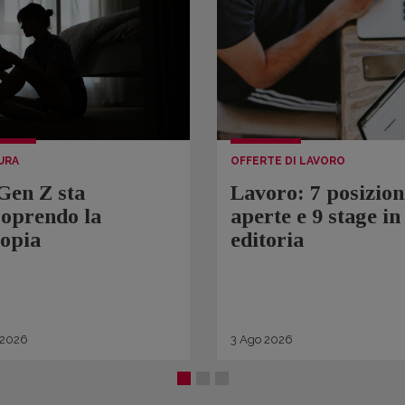
URA
OFFERTE DI LAVORO
Gen Z sta
Lavoro: 7 posizion
coprendo la
aperte e 9 stage in
topia
editoria
2026
3
Ago
2026