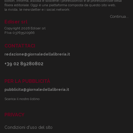
Editori, informa, ascolta e sostiene i professionisti e le professioniste della
filiera editoriale. Oggi è una piattaforma composta da questo sito web,
la rivista, le newsletter e i social network.
Continua...
Ediser srl
Copyright 2026 Ediser srl
P.Iva 03763520966
CONTATTACI
redazione@giornaledellalibreria.it
+39 02 89280802
PER LA PUBBLICITÀ
pubblicita@giornaledellalibreria.it
Scarica il nostro listino
PRIVACY
Condizioni d'uso del sito