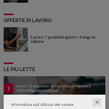
OFFERTE DI LAVORO
Lavoro: 7 posizioni aperte e 9 stage in
editoria
LE PIÙ LETTE
Forse è il momento di cambiare prospettiva
1
sull’intelligenza artificiale
✕
Informativa sull'utilizzo dei cookie