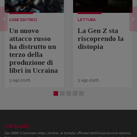
CASE EDITRICI
LETTURA
Un nuovo
La Gen Z sta
attacco russo
riscoprendo la
ha distrutto un
distopia
terzo della
produzione di
libri in Ucraina
3
Ago
2026
3
Ago
2026
CHI SIAMO
Dal 1888 il Giornale della Libreria, la testata ufficiale dell’Associazione Italiana