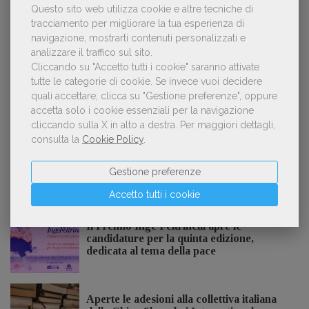
Questo sito web utilizza cookie e altre tecniche di
Kobo ha rifiutato il 45% dei testi ricevuti per
2
tracciamento per migliorare la tua esperienza di
sospetto utilizzo dell’IA
navigazione, mostrarti contenuti personalizzati e
analizzare il traffico sul sito.
Cliccando su "Accetto tutti i cookie" saranno attivate
tutte le categorie di cookie.
Se invece vuoi decidere
«La voce umana? Ha un valore aggiunto
quali accettare, clicca su "Gestione preferenze", oppure
3
impareggiabile». Simona Musmeci, product
accetta solo i cookie essenziali per la navigazione
manager ebook e audiolibri
cliccando sulla X in alto a destra.
Per maggiori dettagli,
consulta la
Cookie Policy
.
Gestione preferenze
NOTIZIE DALL'AIE
Accetto tutti i cookie
Il Premio Inge Feltrinelli apre le
candidature per la quinta edizione,
dedicata al tema della pace
Aperte le adesioni alla collettiva italiana