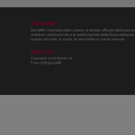
CHI SIAMO
Dal 1888 il Giornale della Libreria, la testata ufficiale dell’Associa
sostiene i professionisti e le professioniste della filiera editori
questo sito web, la rivista, le newsletter e i social network.
Ediser srl
Copyright 2026 Ediser srl
P.Iva 03763520966