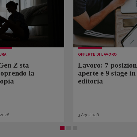
URA
OFFERTE DI LAVORO
Gen Z sta
Lavoro: 7 posizion
coprendo la
aperte e 9 stage in
topia
editoria
2026
3
Ago
2026