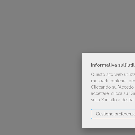
Informativa sull'uti
Questo sito web utiliz
mostrarti contenuti pers
Cliccando su "Accetto t
accettare, clicca su "
sulla X in alto a destra
Gestione preferenz