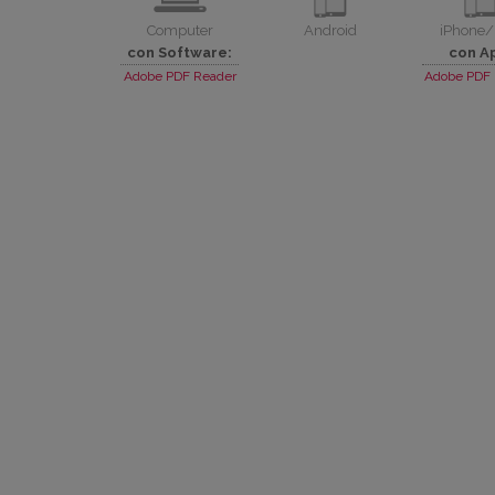
Computer
Android
iPhone/
con Software:
con A
Adobe PDF Reader
Adobe PDF 