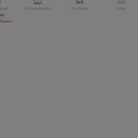
Ipad
E-Book Reader
Ibs Tolino
Kobo
pp:
Reader