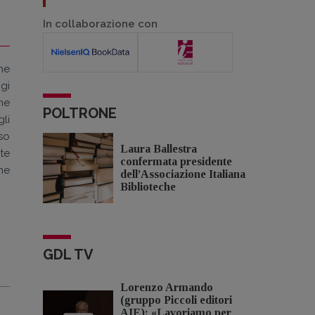
In collaborazione con
he
gi
ne
POLTRONE
gli
aso
Laura Ballestra
te
confermata presidente
one
dell’Associazione Italiana
Biblioteche
GDL TV
Lorenzo Armando
(gruppo Piccoli editori
AIE): «Lavoriamo per