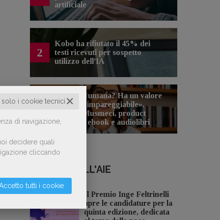
artificiale
Kobo ha rifiutato il 45% dei
2
testi ricevuti per sospetto
utilizzo dell’IA
«La voce umana? Ha un valore
✕
o solo i cookie tecnici
aggiunto impareggiabile».
3
Simona Musmeci, product
enza di navigazione,
manager ebook e audiolibri
oi decidere quali
avigazione cliccando
NOTIZIE DALL'AIE
Accetto tutti i cookie
Il Premio Inge Feltrinelli
apre le candidature per la
quinta edizione, dedicata