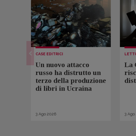
CASE EDITRICI
LETT
Un nuovo attacco
La 
russo ha distrutto un
ris
terzo della produzione
dis
di libri in Ucraina
3
Ago
2026
3
Ago