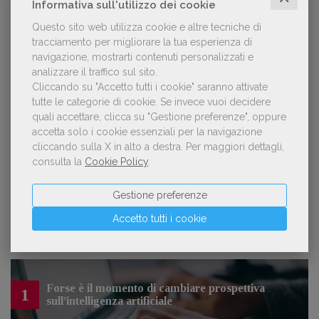
AIE): «Lavoriamo per tutelare chi, anche
Informativa sull'utilizzo dei cookie
su piccola scala, opera con un vero
Questo sito web utilizza cookie e altre tecniche di
approccio d'impresa»
tracciamento per migliorare la tua esperienza di
navigazione, mostrarti contenuti personalizzati e
analizzare il traffico sul sito.
Cliccando su "Accetto tutti i cookie" saranno attivate
OFFERTE DI LAVORO
tutte le categorie di cookie.
Se invece vuoi decidere
quali accettare, clicca su "Gestione preferenze", oppure
accetta solo i cookie essenziali per la navigazione
Lavoro: 7 posizioni aperte e 9 stage in
cliccando sulla X in alto a destra.
Per maggiori dettagli,
editoria
consulta la
Cookie Policy
.
Gestione preferenze
Accetto tutti i cookie
LE PIÙ LETTE
Forse è il momento di cambiare prospettiva
1
sull’intelligenza artificiale