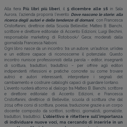
Alla fiera
Più libri più liberi
, il
5 dicembre alle 16
in Sala
Aurora, l'azienda proporrà l'evento
Dove nascono le storie: alla
ricerca degli autori e delle tendenze di domani
, con
Francesca
Cristoffanini, direttrice della Scuola Belleville; Matteo B. Bianchi,
scrittore e direttore editoriale di Accento Edizioni; Luigi Bechini,
responsabile marketing di Rotobook/ Geca; moderati dalla
giornalista Francesca Naboni.
Ogni libro nasce da un incontro: tra un autore, un'autrice, un’idea
e un editore capace di riconoscerne il potenziale. Q
uesto
incontro riunisce professionisti della parola – editor, insegnanti
di scrittura, traduttori, traduttrici – per offrire agli editori
indipendenti riflessioni e pratiche concrete su come trovare
autrici e autori interessanti, interpretare i segnali del
cambiamento e costruire cataloghi capaci di guardare lontano.
L'evento ruoterà attorno al dialogo tra Matteo B. Bianchi, scrittore
e direttore editoriale di Accento Edizioni, e Francesca
Cristoffanini, direttrice di Belleville, scuola di scrittura che dal
2014 offre corsi di scrittura, poesia, traduzione grazie a un corpo
docente composto da scrittori, scrittrici, giornalisti, giornaliste,
traduttori, traduttrici.
L'obiettivo è riflettere sull'importanza
di individuare nuove voci, ma cercando di inserirle in un