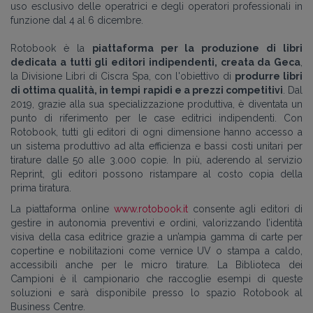
uso esclusivo delle operatrici e degli operatori professionali in
funzione dal 4 al 6 dicembre.
Rotobook è la
piattaforma per la produzione di libri
dedicata a tutti gli editori indipendenti, creata da Geca
,
la Divisione Libri di Ciscra Spa,
con l'obiettivo di
produrre libri
di ottima qualità, in tempi rapidi e a prezzi competitivi
.
Dal
2019,
grazie alla sua specializzazione produttiva, è diventata un
punto di riferimento per le case editrici indipendenti.
Con
Rotobook, tutti gli editori di ogni dimensione hanno accesso a
un sistema produttivo ad alta efficienza e bassi costi unitari per
tirature dalle 50 alle 3.000 copie. In più, aderendo al servizio
Reprint, gli editori possono ristampare al costo copia della
prima tiratura.
La piattaforma online
www.rotobook.it
consente agli editori di
gestire in autonomia preventivi e ordini, valorizzando l’identità
visiva della casa editrice grazie a un’ampia gamma di carte per
copertine e nobilitazioni come vernice UV o stampa a caldo,
accessibili anche per le
micro tirature
.
La Biblioteca dei
Campioni
è il campionario che raccoglie esempi di queste
soluzioni e sarà disponibile
presso lo spazio
Rotobook
al
Business Centre
.