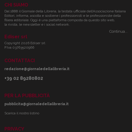
CHI SIAMO
Dal 1888 il Giornale della Libreria, la testata ufficiale dell’Associazione Italiana
Editori, informa, ascolta e sostiene i professionisti e le professioniste della
filiera editoriale. Oggi è una piattaforma composta da questo sito web,
la rivista, le newsletter e i social network.
Continua...
Ediser srl
Copyright 2026 Ediser srl
P.Iva 03763520966
CONTATTACI
redazione@giornaledellalibreria.it
+39 02 89280802
PER LA PUBBLICITÀ
pubblicita@giornaledellalibreria.it
Scarica il nostro listino
PRIVACY