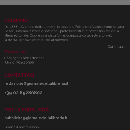
CHI SIAMO
Dal 1888 il Giornale della Libreria, la testata ufficiale dell’Associazione Italiana
Editori, informa, ascolta e sostiene i professionisti e le professioniste della
filiera editoriale. Oggi è una piattaforma composta da questo sito web,
la rivista, le newsletter e i social network.
Continua...
Ediser srl
Copyright 2026 Ediser srl
P.Iva 03763520966
CONTATTACI
redazione@giornaledellalibreria.it
+39 02 89280802
PER LA PUBBLICITÀ
pubblicita@giornaledellalibreria.it
Scarica il nostro listino