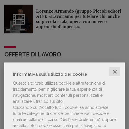
Lorenzo Armando (gruppo Piccoli editori
AIE): «Lavoriamo per tutelare chi, anche
su piccola scala, opera con un vero
approccio d'impresa»
OFFERTE DI LAVORO
✕
Lavoro: 7 posizioni aperte e 9 stage in
Informativa sull'utilizzo dei cookie
editoria
Questo sito web utilizza cookie e altre tecniche di
tracciamento per migliorare la tua esperienza di
navigazione, mostrarti contenuti personalizzati e
analizzare il traffico sul sito.
Cliccando su "Accetto tutti i cookie" saranno attivate
LE PIÙ LETTE
tutte le categorie di cookie.
Se invece vuoi decidere
quali accettare, clicca su "Gestione preferenze", oppure
accetta solo i cookie essenziali per la navigazione