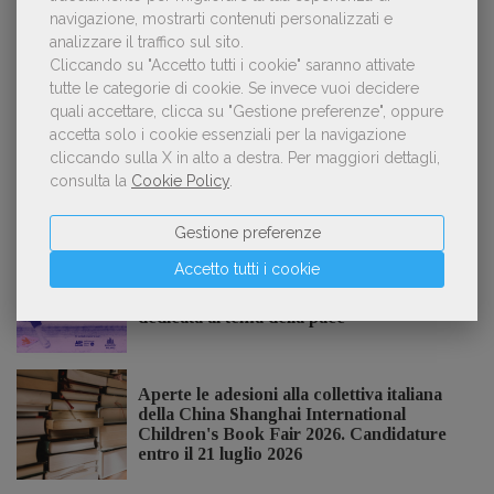
navigazione, mostrarti contenuti personalizzati e
analizzare il traffico sul sito.
Cliccando su "Accetto tutti i cookie" saranno attivate
Kobo ha rifiutato il 45% dei testi ricevuti per
3
sospetto utilizzo dell’IA
tutte le categorie di cookie.
Se invece vuoi decidere
quali accettare, clicca su "Gestione preferenze", oppure
accetta solo i cookie essenziali per la navigazione
cliccando sulla X in alto a destra.
Per maggiori dettagli,
consulta la
Cookie Policy
.
NOTIZIE DALL'AIE
Gestione preferenze
Accetto tutti i cookie
Il Premio Inge Feltrinelli apre le
candidature per la quinta edizione,
dedicata al tema della pace
Aperte le adesioni alla collettiva italiana
della China Shanghai International
Children's Book Fair 2026. Candidature
entro il 21 luglio 2026