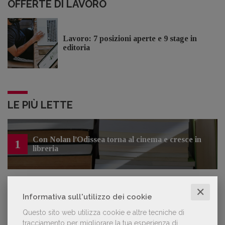
OFFERTE DI LAVORO
Lavoro: 7 posizioni aperte e 9 stage in
editoria
LE PIÙ LETTE
Con Nolan l’Odissea torna al cinema e cresce in
1
libreria
✕
Informativa sull'utilizzo dei cookie
Forse è il momento di cambiare prospettiva
2
sull’intelligenza artificiale
Questo sito web utilizza cookie e altre tecniche di
tracciamento per migliorare la tua esperienza di