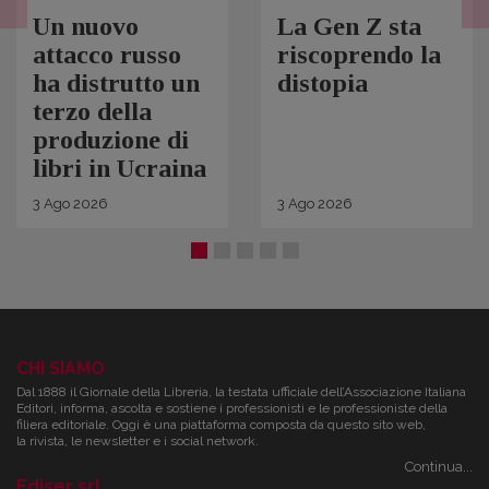
Un nuovo
La Gen Z sta
attacco russo
riscoprendo la
ha distrutto un
distopia
terzo della
produzione di
libri in Ucraina
3
Ago
2026
3
Ago
2026
CHI SIAMO
Dal 1888 il Giornale della Libreria, la testata ufficiale dell’Associazione Italiana
Editori, informa, ascolta e sostiene i professionisti e le professioniste della
filiera editoriale. Oggi è una piattaforma composta da questo sito web,
la rivista, le newsletter e i social network.
Continua...
Ediser srl