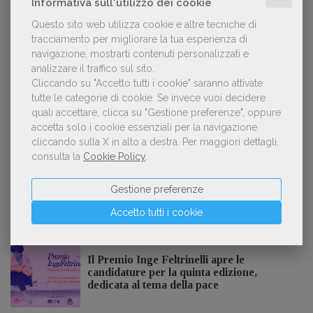
Informativa sull'utilizzo dei cookie
Questo sito web utilizza cookie e altre tecniche di
tracciamento per migliorare la tua esperienza di
Kobo ha rifiutato il 45% dei testi ricevuti per
2
navigazione, mostrarti contenuti personalizzati e
sospetto utilizzo dell’IA
analizzare il traffico sul sito.
Cliccando su "Accetto tutti i cookie" saranno attivate
tutte le categorie di cookie.
Se invece vuoi decidere
quali accettare, clicca su "Gestione preferenze", oppure
«La voce umana? Ha un valore aggiunto
accetta solo i cookie essenziali per la navigazione
3
impareggiabile». Simona Musmeci, product
cliccando sulla X in alto a destra.
Per maggiori dettagli,
manager ebook e audiolibri
consulta la
Cookie Policy
.
Gestione preferenze
Accetto tutti i cookie
NOTIZIE DALL'AIE
Il Premio Inge Feltrinelli apre le
candidature per la quinta edizione,
dedicata al tema della pace