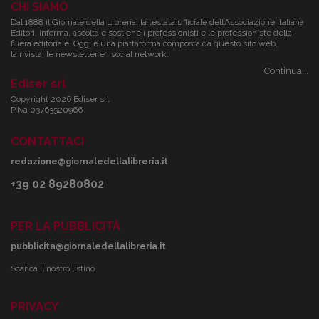
CHI SIAMO
Dal 1888 il Giornale della Libreria, la testata ufficiale dell’Associazione Italiana
Editori, informa, ascolta e sostiene i professionisti e le professioniste della
filiera editoriale. Oggi è una piattaforma composta da questo sito web,
la rivista, le newsletter e i social network.
Continua...
Ediser srl
Copyright 2026 Ediser srl
P.Iva 03763520966
CONTATTACI
redazione@giornaledellalibreria.it
+39 02 89280802
PER LA PUBBLICITÀ
pubblicita@giornaledellalibreria.it
Scarica il nostro listino
PRIVACY