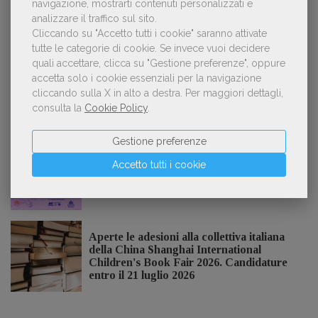
navigazione, mostrarti contenuti personalizzati e
analizzare il traffico sul sito.
«La voce umana? Ha un valore aggiunto
3
impareggiabile». Simona Musmeci, product
Cliccando su "Accetto tutti i cookie" saranno attivate
manager ebook e audiolibri
tutte le categorie di cookie.
Se invece vuoi decidere
quali accettare, clicca su "Gestione preferenze", oppure
accetta solo i cookie essenziali per la navigazione
cliccando sulla X in alto a destra.
Per maggiori dettagli,
consulta la
Cookie Policy
.
NOTIZIE DALL'AIE
Gestione preferenze
Il Premio Inge Feltrinelli apre le
Accetto tutti i cookie
candidature per la quinta edizione,
dedicata al tema della pace
Aperte le adesioni alla collettiva italiana
della China Shanghai International
Children's Book Fair 2026. Candidature
entro il 21 luglio 2026