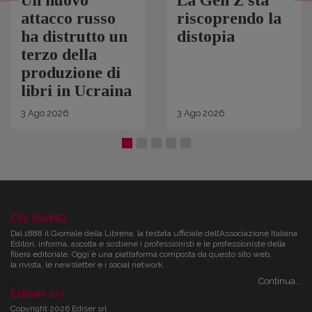
Un nuovo
La Gen Z sta
attacco russo
riscoprendo la
ha distrutto un
distopia
terzo della
produzione di
libri in Ucraina
3
Ago
2026
3
Ago
2026
CHI SIAMO
Dal 1888 il Giornale della Libreria, la testata ufficiale dell’Associazione Italiana
Editori, informa, ascolta e sostiene i professionisti e le professioniste della
filiera editoriale. Oggi è una piattaforma composta da questo sito web,
la rivista, le newsletter e i social network.
Continua...
Ediser srl
Copyright 2026 Ediser srl