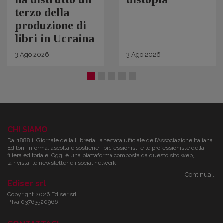
terzo della
produzione di
libri in Ucraina
3
Ago
2026
3
Ago
2026
CHI SIAMO
Dal 1888 il Giornale della Libreria, la testata ufficiale dell’Associazione Italiana
Editori, informa, ascolta e sostiene i professionisti e le professioniste della
filiera editoriale. Oggi è una piattaforma composta da questo sito web,
la rivista, le newsletter e i social network.
Continua...
Ediser srl
Copyright 2026 Ediser srl
P.Iva 03763520966