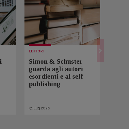
EDITORI
LETTUR
i
Simon & Schuster
Spam
guarda agli autori
Over
esordienti e al self
sono 
publishing
scrit
inqui
di ge
31
Lug
2026
30
Lug
2