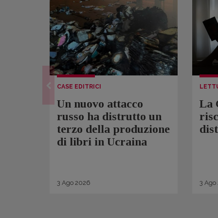
CASE EDITRICI
LETT
Un nuovo attacco
La 
russo ha distrutto un
ris
terzo della produzione
dis
di libri in Ucraina
3
Ago
2026
3
Ago