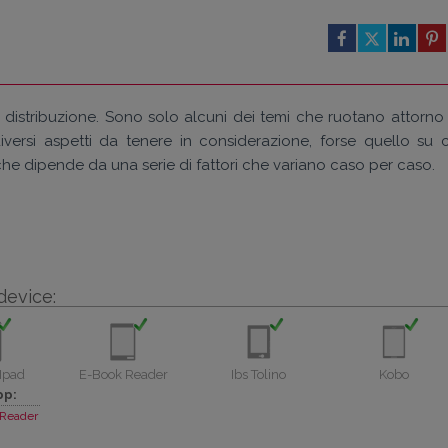
toli, distribuzione. Sono solo alcuni dei temi che ruotano attorno
versi aspetti da tenere in considerazione, forse quello su c
he dipende da una serie di fattori che variano caso per caso.
device:
Ipad
E-Book Reader
Ibs Tolino
Kobo
pp:
Reader