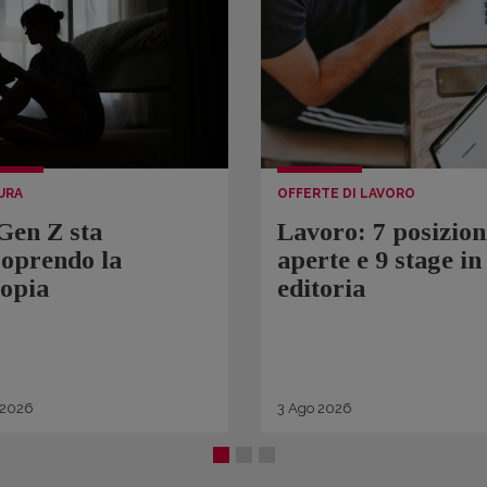
URA
OFFERTE DI LAVORO
Gen Z sta
Lavoro: 7 posizion
coprendo la
aperte e 9 stage in
topia
editoria
2026
3
Ago
2026