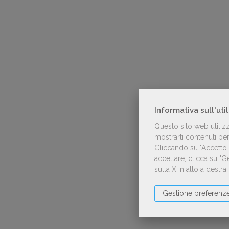
Informativa sull'uti
Questo sito web utiliz
mostrarti contenuti pers
Cliccando su "Accetto t
accettare, clicca su "
sulla X in alto a destra
Gestione preferenz