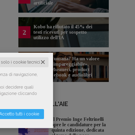
artificiale
Kobo ha rifiutato il 45% dei
2
testi ricevuti per sospetto
utilizzo dell’IA
«La voce umana? Ha un valore
✕
o solo i cookie tecnici
aggiunto impareggiabile».
3
Simona Musmeci, product
enza di navigazione,
manager ebook e audiolibri
oi decidere quali
avigazione cliccando
NOTIZIE DALL'AIE
Accetto tutti i cookie
Il Premio Inge Feltrinelli
apre le candidature per la
quinta edizione, dedicata