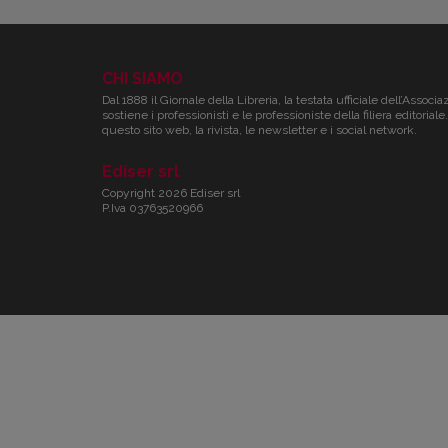
CHI SIAMO
Dal 1888 il Giornale della Libreria, la testata ufficiale dell’Associa
sostiene i professionisti e le professioniste della filiera editori
questo sito web, la rivista, le newsletter e i social network.
Ediser srl
Copyright 2026 Ediser srl
P.Iva 03763520966