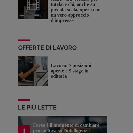
tutelare chi, anche su
piccola scala, opera con
un vero approccio
d'impresa»
OFFERTE DI LAVORO
Lavoro: 7 posizioni
aperte e 9 stage in
editoria
LE PIÙ LETTE
Forse è il momento di cambiare
1
prospettiva sull’intelligenza