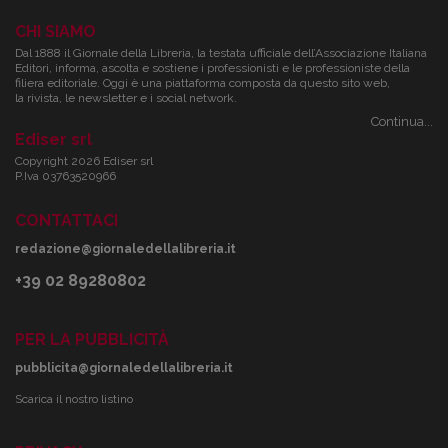
CHI SIAMO
Dal 1888 il Giornale della Libreria, la testata ufficiale dell’Associazione Italiana
Editori, informa, ascolta e sostiene i professionisti e le professioniste della
filiera editoriale. Oggi è una piattaforma composta da questo sito web,
la rivista, le newsletter e i social network.
Continua...
Ediser srl
Copyright 2026 Ediser srl
P.Iva 03763520966
CONTATTACI
redazione@giornaledellalibreria.it
+39 02 89280802
PER LA PUBBLICITÀ
pubblicita@giornaledellalibreria.it
Scarica il nostro listino