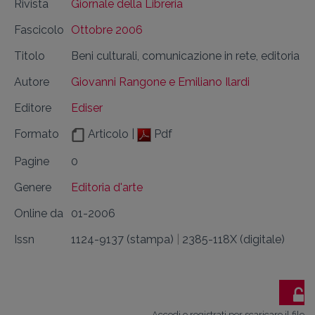
Rivista
Giornale della Libreria
Fascicolo
Ottobre 2006
Titolo
Beni culturali, comunicazione in rete, editoria
Autore
Giovanni Rangone e Emiliano Ilardi
Editore
Ediser
Formato
Articolo |
Pdf
Pagine
0
Genere
Editoria d'arte
Online da
01-2006
Issn
1124-9137 (stampa)
|
2385-118X (digitale)
Accedi o registrati per scaricare il file