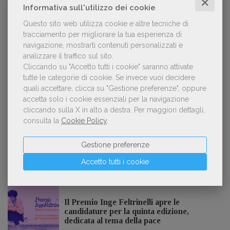
✕
Informativa sull'utilizzo dei cookie
Questo sito web utilizza cookie e altre tecniche di
tracciamento per migliorare la tua esperienza di
Kobo ha rifiutato il 45% dei testi ricevuti per
navigazione, mostrarti contenuti personalizzati e
2
sospetto utilizzo dell’IA
analizzare il traffico sul sito.
Cliccando su "Accetto tutti i cookie" saranno attivate
tutte le categorie di cookie.
Se invece vuoi decidere
quali accettare, clicca su "Gestione preferenze", oppure
«La voce umana? Ha un valore aggiunto
accetta solo i cookie essenziali per la navigazione
3
impareggiabile». Simona Musmeci, product
cliccando sulla X in alto a destra.
Per maggiori dettagli,
manager ebook e audiolibri
consulta la
Cookie Policy
.
Gestione preferenze
Accetto tutti i cookie
NOTIZIE DALL'AIE
Il Premio Inge Feltrinelli apre le
candidature per la quinta edizione,
dedicata al tema della pace