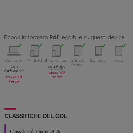
Ebook in formato
Pdf
leggibile su questi device:
Computer
Android
iPhone/Ipad
E-Book
Ibs Tolino
Kobo
Reader
con
con App:
Software:
Adobe PDF
Reader
Adobe PDF
Reader
CLASSIFICHE DEL GDL
Classifica di giugno 2026