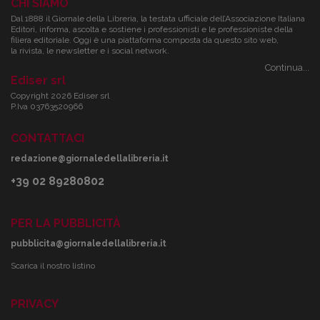
CHI SIAMO
Dal 1888 il Giornale della Libreria, la testata ufficiale dell’Associazione Italiana
Editori, informa, ascolta e sostiene i professionisti e le professioniste della
filiera editoriale. Oggi è una piattaforma composta da questo sito web,
la rivista, le newsletter e i social network.
Continua...
Ediser srl
Copyright 2026 Ediser srl
P.Iva 03763520966
CONTATTACI
redazione@giornaledellalibreria.it
+39 02 89280802
PER LA PUBBLICITÀ
pubblicita@giornaledellalibreria.it
Scarica il nostro listino
PRIVACY