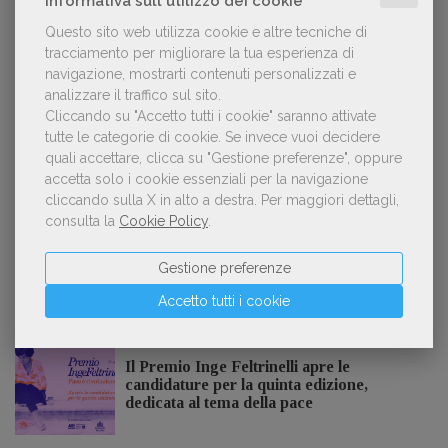
Informativa sull'utilizzo dei cookie
Questo sito web utilizza cookie e altre tecniche di
tracciamento per migliorare la tua esperienza di
Kobo ha rifiutato il 45% dei testi ricevuti per
2
navigazione, mostrarti contenuti personalizzati e
sospetto utilizzo dell’IA
analizzare il traffico sul sito.
Cliccando su "Accetto tutti i cookie" saranno attivate
tutte le categorie di cookie.
Se invece vuoi decidere
quali accettare, clicca su "Gestione preferenze", oppure
«La voce umana? Ha un valore aggiunto
3
accetta solo i cookie essenziali per la navigazione
impareggiabile». Simona Musmeci, product
cliccando sulla X in alto a destra.
Per maggiori dettagli,
manager ebook e audiolibri
consulta la
Cookie Policy
.
Gestione preferenze
Accetto tutti i cookie
NOTIZIE DALL'AIE
Il Premio Inge Feltrinelli apre le
candidature per la quinta edizione,
dedicata al tema della pace