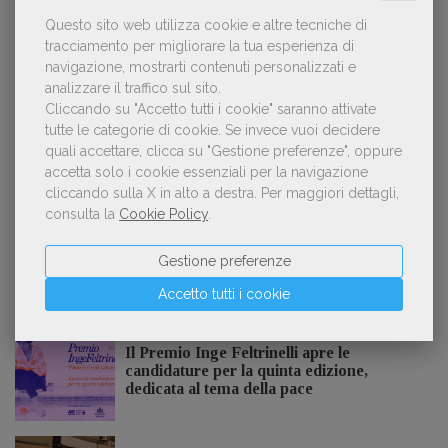
Questo sito web utilizza cookie e altre tecniche di
Spammy, Low-quality, Over-Produced: cosa
tracciamento per migliorare la tua esperienza di
2
sono gli «slop», libri scritti con l'IA che
navigazione, mostrarti contenuti personalizzati e
inquinano la narrativa di genere
analizzare il traffico sul sito.
Cliccando su "Accetto tutti i cookie" saranno attivate
tutte le categorie di cookie.
Se invece vuoi decidere
quali accettare, clicca su "Gestione preferenze", oppure
Kobo ha rifiutato il 45% dei testi ricevuti per
3
accetta solo i cookie essenziali per la navigazione
sospetto utilizzo dell’IA
cliccando sulla X in alto a destra.
Per maggiori dettagli,
consulta la
Cookie Policy
.
Gestione preferenze
NOTIZIE DALL'AIE
Accetto tutti i cookie
Il Premio Inge Feltrinelli apre le
candidature per la quinta edizione,
dedicata al tema della pace