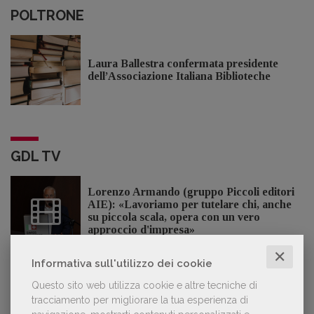
POLTRONE
Laura Ballestra confermata presidente
dell’Associazione Italiana Biblioteche
GDL TV
Lorenzo Armando (gruppo Piccoli editori
AIE): «Lavoriamo per tutelare chi, anche
su piccola scala, opera con un vero
approccio d'impresa»
✕
Informativa sull'utilizzo dei cookie
Questo sito web utilizza cookie e altre tecniche di
OFFERTE DI LAVORO
tracciamento per migliorare la tua esperienza di