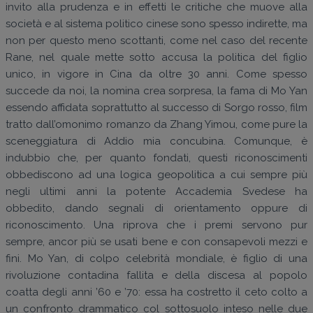
invito alla prudenza e in effetti le critiche che muove alla
società e al sistema politico cinese sono spesso indirette, ma
non per questo meno scottanti, come nel caso del recente
Rane, nel quale mette sotto accusa la politica del figlio
unico, in vigore in Cina da oltre 30 anni. Come spesso
succede da noi, la nomina crea sorpresa, la fama di Mo Yan
essendo affidata soprattutto al successo di Sorgo rosso, film
tratto dall’omonimo romanzo da Zhang Yimou, come pure la
sceneggiatura di Addio mia concubina. Comunque, è
indubbio che, per quanto fondati, questi riconoscimenti
obbediscono ad una logica geopolitica a cui sempre più
negli ultimi anni la potente Accademia Svedese ha
obbedito, dando segnali di orientamento oppure di
riconoscimento. Una riprova che i premi servono pur
sempre, ancor più se usati bene e con consapevoli mezzi e
fini. Mo Yan, di colpo celebrità mondiale, è figlio di una
rivoluzione contadina fallita e della discesa al popolo
coatta degli anni ’60 e ’70: essa ha costretto il ceto colto a
un confronto drammatico col sottosuolo inteso nelle due