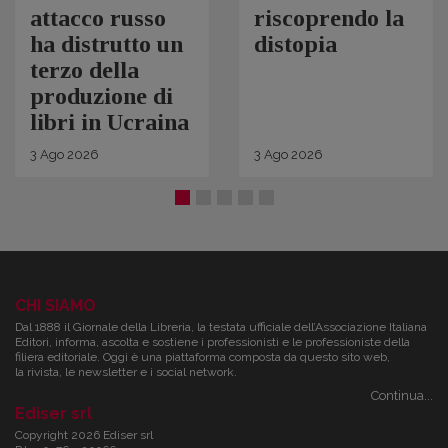
attacco russo
riscoprendo la
ha distrutto un
distopia
terzo della
produzione di
libri in Ucraina
3
Ago
2026
3
Ago
2026
CHI SIAMO
Dal 1888 il Giornale della Libreria, la testata ufficiale dell’Associazione Italiana
Editori, informa, ascolta e sostiene i professionisti e le professioniste della
filiera editoriale. Oggi è una piattaforma composta da questo sito web,
la rivista, le newsletter e i social network.
Continua...
Ediser srl
Copyright 2026 Ediser srl