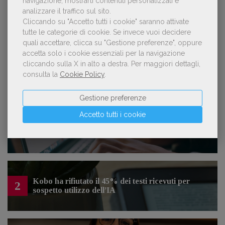
navigazione, mostrarti contenuti personalizzati e
analizzare il traffico sul sito.
Cliccando su "Accetto tutti i cookie" saranno attivate
Lavoro: 7 posizioni aperte e 9 stage in
editoria
tutte le categorie di cookie.
Se invece vuoi decidere
quali accettare, clicca su "Gestione preferenze", oppure
accetta solo i cookie essenziali per la navigazione
cliccando sulla X in alto a destra.
Per maggiori dettagli,
consulta la
Cookie Policy
.
LE PIÙ LETTE
Gestione preferenze
Accetto tutti i cookie
Forse è il momento di cambiare prospettiva
1
sull’intelligenza artificiale
Kobo ha rifiutato il 45% dei testi ricevuti per
2
sospetto utilizzo dell’IA