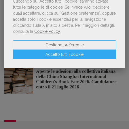
Cliccando su "Accetto tutti i cookie" saranno attivate
tutte le categorie di cookie.
Se invece vuoi decidere
quali accettare, clicca su "Gestione preferenze", oppure
accetta solo i cookie essenziali per la navigazione
NOTIZIE DALL'AIE
cliccando sulla X in alto a destra.
Per maggiori dettagli,
consulta la
Cookie Policy
.
Il Premio Inge Feltrinelli apre le
Gestione preferenze
candidature per la quinta edizione,
dedicata al tema della pace
Accetto tutti i cookie
Aperte le adesioni alla collettiva italiana
della China Shanghai International
Children's Book Fair 2026. Candidature
entro il 21 luglio 2026