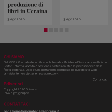
produzione di
libri in Ucraina
3
Ago
2026
3
Ago
2026
CHI SIAMO
Dal 1888 il Giornale della Libreria, la testata ufficiale dell’Associazione Italiana
Editori, informa, ascolta e sostiene i professionisti e le professioniste della
filiera editoriale. Oggi è una piattaforma composta da questo sito web,
la rivista, le newsletter e i social network.
Continua...
Ediser srl
Copyright 2026 Ediser srl
P.Iva 03763520966
CONTATTACI
redazione@giornaledellalibreria.it