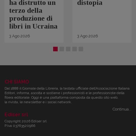
ha distrutto un
distopia
terzo della
produzione di
libri in Ucraina
3
Ago
2026
3
Ago
2026
CHI SIAMO
Dal 1888 il Giornale della Libreria, la testata ufficiale dell’Associazione Italiana
Editori, informa, ascolta e sostiene i professionisti e le professioniste della
filiera editoriale. Oggi è una piattaforma composta da questo sito web,
la rivista, le newsletter e i social network.
Continua...
Ediser srl
Copyright 2026 Ediser srl
P.Iva 03763520966