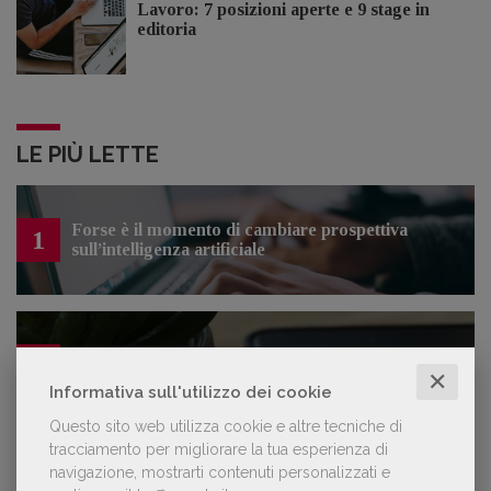
Lavoro: 7 posizioni aperte e 9 stage in
editoria
LE PIÙ LETTE
Forse è il momento di cambiare prospettiva
1
sull’intelligenza artificiale
Kobo ha rifiutato il 45% dei testi ricevuti per
2
sospetto utilizzo dell’IA
✕
Informativa sull'utilizzo dei cookie
Questo sito web utilizza cookie e altre tecniche di
tracciamento per migliorare la tua esperienza di
«La voce umana? Ha un valore aggiunto
navigazione, mostrarti contenuti personalizzati e