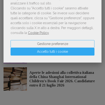
Kobo ha rifiutato il 45% dei testi ricevuti per
analizzare il traffico sul sito.
3
sospetto utilizzo dell’IA
Cliccando su "Accetto tutti i cookie" saranno attivate
tutte le categorie di cookie.
Se invece vuoi decidere
quali accettare, clicca su "Gestione preferenze", oppure
accetta solo i cookie essenziali per la navigazione
cliccando sulla X in alto a destra.
Per maggiori dettagli,
consulta la
Cookie Policy
.
NOTIZIE DALL'AIE
Gestione preferenze
Il Premio Inge Feltrinelli apre le
Accetto tutti i cookie
candidature per la quinta edizione,
dedicata al tema della pace
Aperte le adesioni alla collettiva italiana
della China Shanghai International
Children's Book Fair 2026. Candidature
entro il 21 luglio 2026