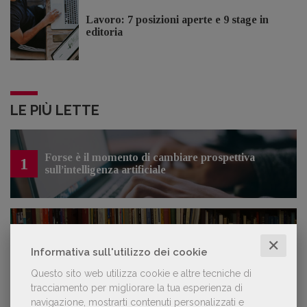
Lavoro: 7 posizioni aperte e 9 stage in
editoria
LE PIÙ LETTE
Forse è il momento di cambiare prospettiva
1
sull’intelligenza artificiale
Spammy, Low-quality, Over-Produced: cosa
2
sono gli «slop», libri scritti con l'IA che
✕
Informativa sull'utilizzo dei cookie
inquinano la narrativa di genere
Questo sito web utilizza cookie e altre tecniche di
tracciamento per migliorare la tua esperienza di
navigazione, mostrarti contenuti personalizzati e