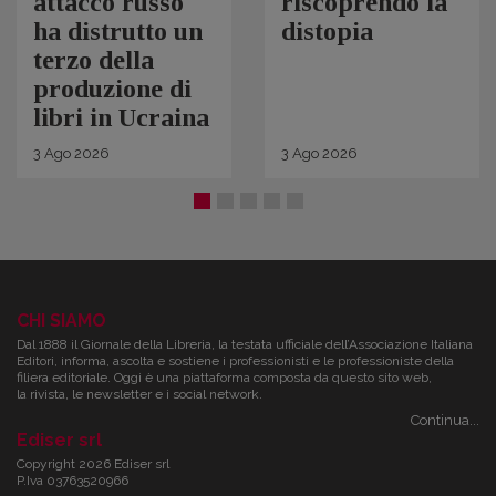
attacco russo
riscoprendo la
ha distrutto un
distopia
terzo della
produzione di
libri in Ucraina
3
Ago
2026
3
Ago
2026
CHI SIAMO
Dal 1888 il Giornale della Libreria, la testata ufficiale dell’Associazione Italiana
Editori, informa, ascolta e sostiene i professionisti e le professioniste della
filiera editoriale. Oggi è una piattaforma composta da questo sito web,
la rivista, le newsletter e i social network.
Continua...
Ediser srl
Copyright 2026 Ediser srl
P.Iva 03763520966